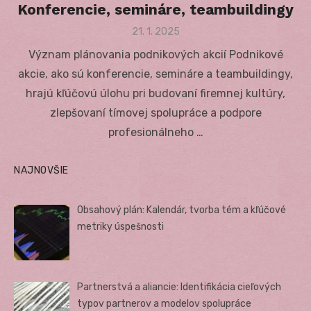
Konferencie, semináre, teambuildingy
Posted
21. 1. 2025
on
Význam plánovania podnikových akcií Podnikové
akcie, ako sú konferencie, semináre a teambuildingy,
hrajú kľúčovú úlohu pri budovaní firemnej kultúry,
zlepšovaní tímovej spolupráce a podpore
profesionálneho …
NAJNOVŠIE
Obsahový plán: Kalendár, tvorba tém a kľúčové
metriky úspešnosti
Partnerstvá a aliancie: Identifikácia cieľových
typov partnerov a modelov spolupráce