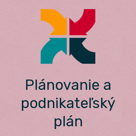
Skip
to
content
Plánovanie a
podnikateľský
plán