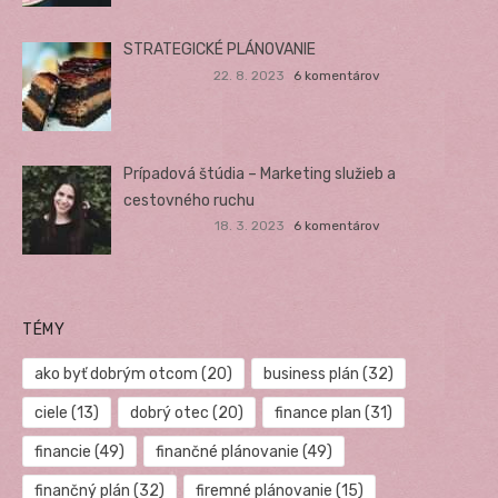
STRATEGICKÉ PLÁNOVANIE
22. 8. 2023
6 komentárov
Prípadová štúdia – Marketing služieb a
cestovného ruchu
18. 3. 2023
6 komentárov
TÉMY
ako byť dobrým otcom
(20)
business plán
(32)
ciele
(13)
dobrý otec
(20)
finance plan
(31)
financie
(49)
finančné plánovanie
(49)
finančný plán
(32)
firemné plánovanie
(15)