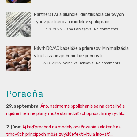
Partnerstvá a aliancie: Identifikácia cieľových
typov partnerov a modelov spolupráce
7. 8. 2026
Jana Farkašová
No comments
Návrh DC/AC kabeláže a prierezov: Minimalizácia
strát a zabezpečenie bezpečnosti
6. 8. 2026
Veronika Benková
No comments
Poradňa
29. septembra
:
Áno, nadmerné spoliehanie sa na detailné a
rigidné firemné plány môže obmedziť schopnosť firmy rýchl...
2. júna
:
Aj keď prechod na modely oceňovania založené na
trhových princípoch môže zvýšiť efektivitu a inovatí...