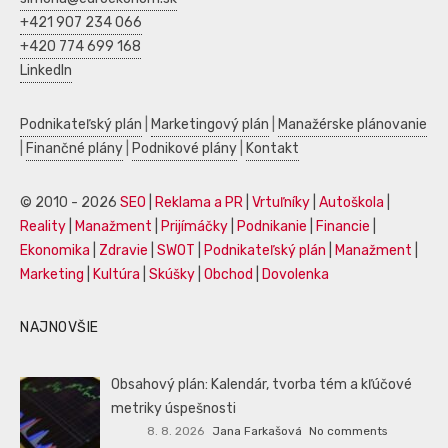
+421 907 234 066
+420 774 699 168
LinkedIn
Podnikateľský plán
|
Marketingový plán
|
Manažérske plánovanie
|
Finančné plány
|
Podnikové plány
|
Kontakt
© 2010 - 2026
SEO
|
Reklama a PR
|
Vrtuľníky
|
Autoškola
|
Reality
|
Manažment
|
Prijímáčky
|
Podnikanie
|
Financie
|
Ekonomika
|
Zdravie
|
SWOT
|
Podnikateľský plán
|
Manažment
|
Marketing
|
Kultúra
|
Skúšky
|
Obchod
|
Dovolenka
NAJNOVŠIE
Obsahový plán: Kalendár, tvorba tém a kľúčové
metriky úspešnosti
8. 8. 2026
Jana Farkašová
No comments