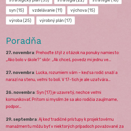
strategický plán
(33)
stratégia
(22)
stratégie
(18)
syn
(15)
vzdelávanie
(11)
výchova
(15)
výroba
(25)
výrobný plán
(17)
Poradňa
27. novembra
:
Prehoďte štýl z otázok na ponuky namiesto:
„Ako bolo v škole?“ skôr: „Ak chceš, povedz mi jednu ve...
27. novembra
:
Lucka, rozumiem vám – keď sa rodič snaží a
narazí na stenu, veľmi to bolí. V 17-tich je ale uzatvára...
26. novembra
:
Syn (17) je uzavretý, nechce veľmi
komunikovať. Pritom si myslím že sa ako rodičia zaujímame,
podpor...
29. septembra
:
Aj keď tradičné prístupy k projektovému
manažmentu môžu byť v niektorých prípadoch považované za