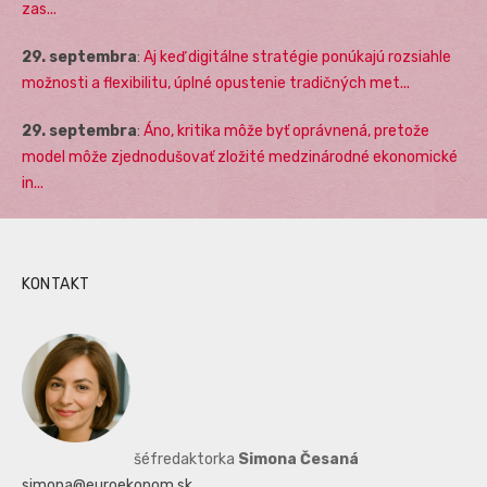
zas...
29. septembra
:
Aj keď digitálne stratégie ponúkajú rozsiahle
možnosti a flexibilitu, úplné opustenie tradičných met...
29. septembra
:
Áno, kritika môže byť oprávnená, pretože
model môže zjednodušovať zložité medzinárodné ekonomické
in...
KONTAKT
šéfredaktorka
Simona Česaná
simona@euroekonom.sk