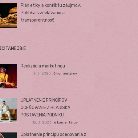
Plán etiky a konfliktu záujmov:
Politika, vzdelávanie a
transparentnosť
JČÍTANEJŠIE
Realizácia marketingu
9. 3. 2023
6 komentárov
UPLATNENIE PRINCÍPOV
OCEŇOVANIE Z HĽADISKA
POSTAVENIA PODNIKU
15. 3. 2023
6 komentárov
Uplatnenie princípu oceňovania z