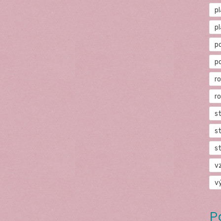
p
p
p
p
r
r
s
s
s
v
v
P