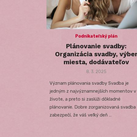
Podnikateľský plán
Plánovanie svadby:
Organizácia svadby, výbe
miesta, dodávateľov
Posted
8. 3. 2025
on
Význam plánovania svadby Svadba je
jedným z najvýznamnejších momentov v
živote, a preto si zaslúži dôkladné
plánovanie. Dobre zorganizovaná svadba
zabezpečí, že váš veľký deň …