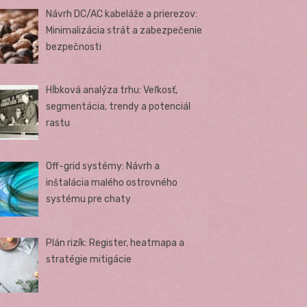
Návrh DC/AC kabeláže a prierezov:
Minimalizácia strát a zabezpečenie
bezpečnosti
Hĺbková analýza trhu: Veľkosť,
segmentácia, trendy a potenciál
rastu
Off-grid systémy: Návrh a
inštalácia malého ostrovného
systému pre chaty
Plán rizík: Register, heatmapa a
stratégie mitigácie