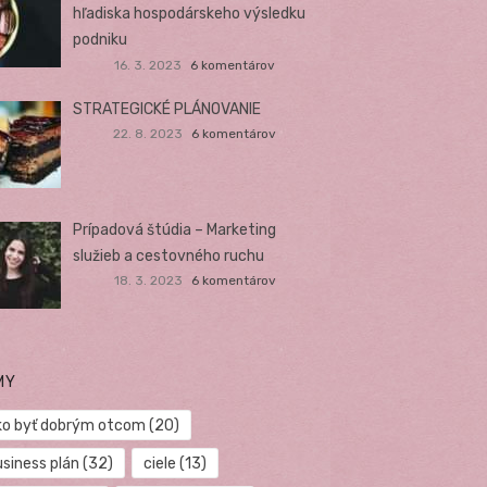
hľadiska hospodárskeho výsledku
podniku
16. 3. 2023
6 komentárov
STRATEGICKÉ PLÁNOVANIE
22. 8. 2023
6 komentárov
Prípadová štúdia – Marketing
služieb a cestovného ruchu
18. 3. 2023
6 komentárov
MY
ko byť dobrým otcom
(20)
usiness plán
(32)
ciele
(13)