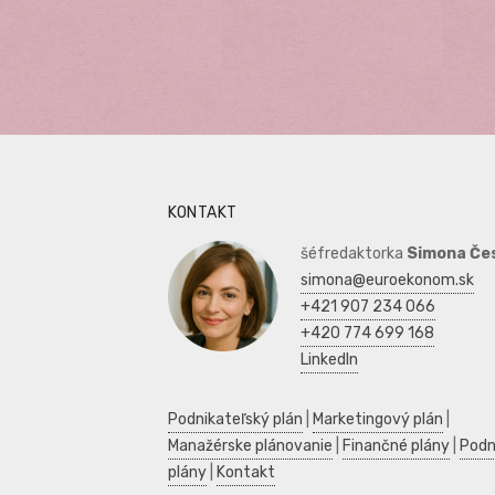
KONTAKT
šéfredaktorka
Simona Če
simona@euroekonom.sk
+421 907 234 066
+420 774 699 168
LinkedIn
Podnikateľský plán
|
Marketingový plán
|
Manažérske plánovanie
|
Finančné plány
|
Podn
plány
|
Kontakt