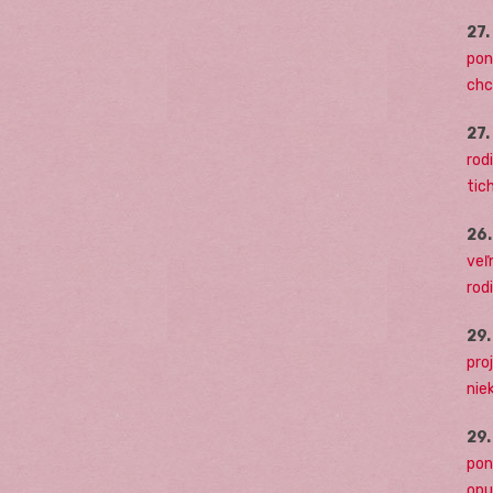
27
pon
chc
27
rodi
tich
26
veľ
rod
29
pro
nie
29
pon
opu