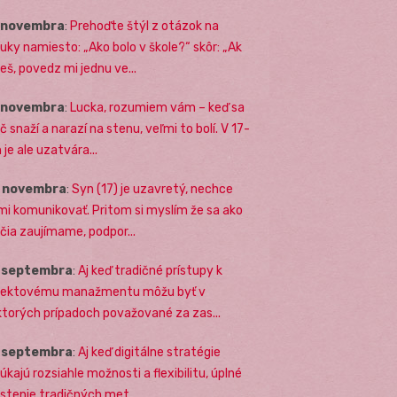
. novembra
:
Prehoďte štýl z otázok na
uky namiesto: „Ako bolo v škole?“ skôr: „Ak
eš, povedz mi jednu ve...
. novembra
:
Lucka, rozumiem vám – keď sa
č snaží a narazí na stenu, veľmi to bolí. V 17-
 je ale uzatvára...
. novembra
:
Syn (17) je uzavretý, nechce
mi komunikovať. Pritom si myslím že sa ako
ičia zaujímame, podpor...
. septembra
:
Aj keď tradičné prístupy k
jektovému manažmentu môžu byť v
ktorých prípadoch považované za zas...
. septembra
:
Aj keď digitálne stratégie
úkajú rozsiahle možnosti a flexibilitu, úplné
stenie tradičných met...