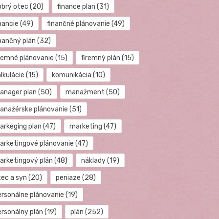
obrý otec
(20)
finance plan
(31)
nancie
(49)
finančné plánovanie
(49)
inančný plán
(32)
iremné plánovanie
(15)
firemný plán
(15)
lkulácie
(15)
komunikácia
(10)
anager plan
(50)
manažment
(50)
anažérske plánovanie
(51)
arkeging plan
(47)
marketing
(47)
arketingové plánovanie
(47)
arketingový plán
(48)
náklady
(19)
tec a syn
(20)
peniaze
(28)
ersonálne plánovanie
(19)
ersonálny plán
(19)
plán
(252)