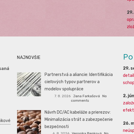
29
opr
zlo
Po
NAJNOVŠIE
29. 
saná
Partnerstvá a aliancie: Identifikácia
detai
cieľových typov partnerov a
schopn
modelov spolupráce
2. jú
7. 8. 2026
Jana Farkašová
No
comments
založ
efekti
Návrh DC/AC kabeláže a prierezov:
Minimalizácia strát a zabezpečenie
ikové
26. 
bezpečnosti
neúsp
6. 8. 2026
Veronika Benková
No