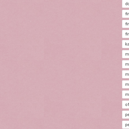
d
fi
f
f
ka
m
m
m
m
m
o
p
p