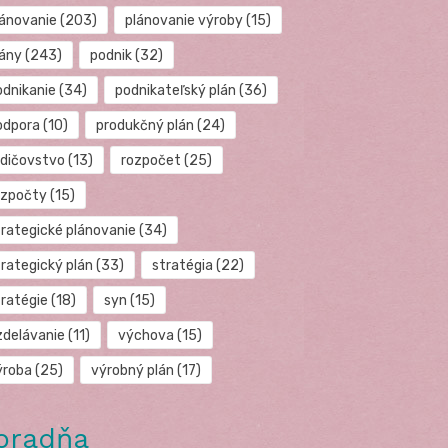
lánovanie
(203)
plánovanie výroby
(15)
lány
(243)
podnik
(32)
odnikanie
(34)
podnikateľský plán
(36)
odpora
(10)
produkčný plán
(24)
odičovstvo
(13)
rozpočet
(25)
ozpočty
(15)
trategické plánovanie
(34)
trategický plán
(33)
stratégia
(22)
tratégie
(18)
syn
(15)
zdelávanie
(11)
výchova
(15)
ýroba
(25)
výrobný plán
(17)
oradňa