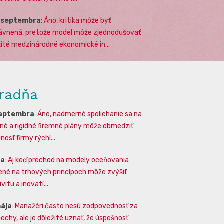
. septembra
:
Áno, kritika môže byť
ávnená, pretože model môže zjednodušovať
žité medzinárodné ekonomické in...
radňa
septembra
:
Áno, nadmerné spoliehanie sa na
lné a rigidné firemné plány môže obmedziť
osť firmy rýchl...
na
:
Aj keď prechod na modely oceňovania
ené na trhových princípoch môže zvýšiť
vitu a inovatí...
mája
:
Manažéri často nesú zodpovednosť za
echy, ale je dôležité uznať, že úspešnosť