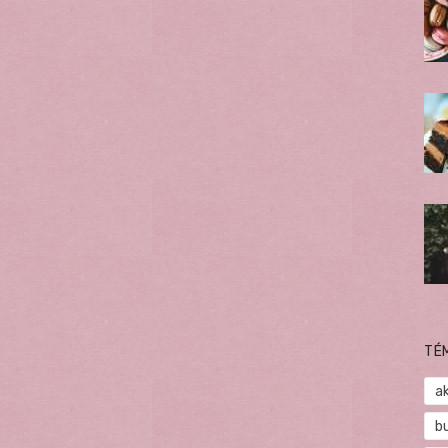
TÉ
a
b