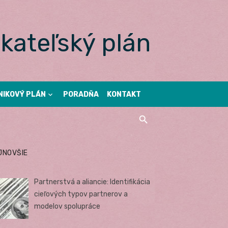
kateľský plán
NIKOVÝ PLÁN
PORADŇA
KONTAKT
JNOVŠIE
Partnerstvá a aliancie: Identifikácia
cieľových typov partnerov a
modelov spolupráce