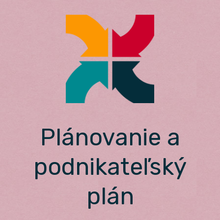
Skip
to
content
Plánovanie a
podnikateľský
plán