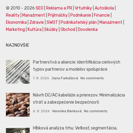
© 2010 - 2026
SEO
|
Reklama a PR
|
Vrtuľníky
|
Autoškola
|
Reality
|
Manažment
|
Prijímáčky
|
Podnikanie
|
Financie
|
Ekonomika
|
Zdravie
|
SWOT
|
Podnikateľský plán
|
Manažment
|
Marketing
|
Kultúra
|
Skúšky
|
Obchod
|
Dovolenka
NAJNOVŠIE
Partnerstvá a aliancie: Identifikácia cieľových
typov partnerov a modelov spolupráce
7. 8. 2026
Jana Farkašová
No comments
Návrh DC/AC kabeláže a prierezov: Minimalizácia
strát a zabezpečenie bezpečnosti
6. 8. 2026
Veronika Benková
No comments
Hĺbková analýza trhu: Veľkosť, segmentácia,