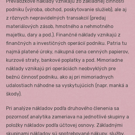
Prevádzkové náklady vznikajú zo základnej činnosti
podniku (výroba, obchod, poskytovanie služieb), ale aj
z rôznych nepravidelných transakcií (predaj
materiálových zásob, hmotného a nehmotného
majetku, dary a pod.). Finančné náklady vznikajú z
finančných a investičných operácií podniku. Patria tu
najmä platené úroky, nákupná cena cenných papierov,
kurzové straty, bankové poplatky a pod. Mimoriadne
náklady vznikajú pri operáciách neobvyklých pre
bežnú činnosť podniku, ako aj pri mimoriadnych
udalostiach náhodne sa vyskytujúcich (napr. manká a
škody).
Pri analýze nákladov podľa druhového členenia sa
pozornosť analytika zameriava na jednotlivé skupiny a
položky nákladov podľa účtovej osnovy. Základnými
skupinami nákladov sú spotrebované nákupy, služby,