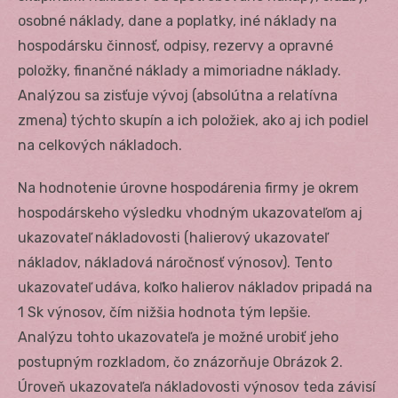
osobné náklady, dane a poplatky, iné náklady na
hospodársku činnosť, odpisy, rezervy a opravné
položky, finančné náklady a mimoriadne náklady.
Analýzou sa zisťuje vývoj (absolútna a relatívna
zmena) týchto skupín a ich položiek, ako aj ich podiel
na celkových nákladoch.
Na hodnotenie úrovne hospodárenia firmy je okrem
hospodárskeho výsledku vhodným ukazovateľom aj
ukazovateľ nákladovosti (halierový ukazovateľ
nákladov, nákladová náročnosť výnosov). Tento
ukazovateľ udáva, koľko halierov nákladov pripadá na
1 Sk výnosov, čím nižšia hodnota tým lepšie.
Analýzu tohto ukazovateľa je možné urobiť jeho
postupným rozkladom, čo znázorňuje Obrázok 2.
Úroveň ukazovateľa nákladovosti výnosov teda závisí