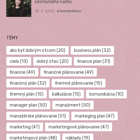
cestovného ruchu
18. 3. 2023
6 komentárov
TÉMY
ako byť dobrým otcom
(20)
business plán
(32)
ciele
(13)
dobrý otec
(20)
finance plan
(31)
financie
(49)
finančné plánovanie
(49)
finančný plán
(32)
firemné plánovanie
(15)
firemný plán
(15)
kalkulácie
(15)
komunikácia
(10)
manager plan
(50)
manažment
(50)
manažérske plánovanie
(51)
markeging plan
(47)
marketing
(47)
marketingové plánovanie
(47)
marketingový plán
(48)
náklady
(19)