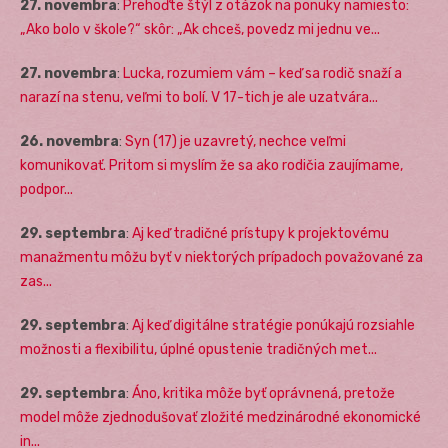
27. novembra
:
Prehoďte štýl z otázok na ponuky namiesto:
„Ako bolo v škole?“ skôr: „Ak chceš, povedz mi jednu ve...
27. novembra
:
Lucka, rozumiem vám – keď sa rodič snaží a
narazí na stenu, veľmi to bolí. V 17-tich je ale uzatvára...
26. novembra
:
Syn (17) je uzavretý, nechce veľmi
komunikovať. Pritom si myslím že sa ako rodičia zaujímame,
podpor...
29. septembra
:
Aj keď tradičné prístupy k projektovému
manažmentu môžu byť v niektorých prípadoch považované za
zas...
29. septembra
:
Aj keď digitálne stratégie ponúkajú rozsiahle
možnosti a flexibilitu, úplné opustenie tradičných met...
29. septembra
:
Áno, kritika môže byť oprávnená, pretože
model môže zjednodušovať zložité medzinárodné ekonomické
in...