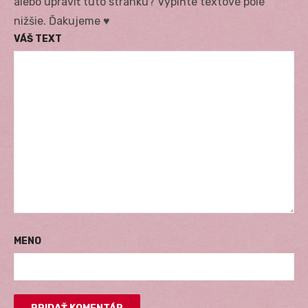
alebo upraviť túto stránku? Vyplňte textové pole
nižšie. Ďakujeme ♥
VÁŠ TEXT
MENO