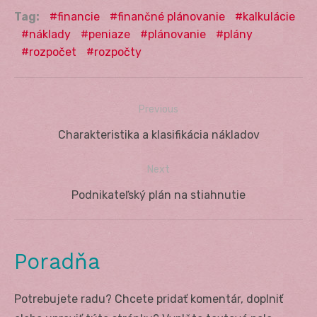
Tag:
financie
finančné plánovanie
kalkulácie
náklady
peniaze
plánovanie
plány
rozpočet
rozpočty
Previous
Navigácia
Previous
Charakteristika a klasifikácia nákladov
v
post:
Next
článku
Next
Podnikateľský plán na stiahnutie
post:
Poradňa
Potrebujete radu? Chcete pridať komentár, doplniť