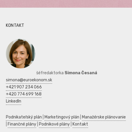
KONTAKT
šéfredaktorka
Simona Česaná
simona@euroekonom.sk
+421 907 234 066
+420 774 699 168
LinkedIn
Podnikateľský plán
|
Marketingový plán
|
Manažérske plánovanie
|
Finančné plány
|
Podnikové plány
|
Kontakt