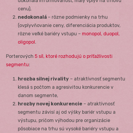
dokonalá informovanosť, malý vplyv na trhovú
cenu),
nedokonalá
– rôzne podmienky na trhu
(ovplyvňovanie ceny, diferenciácia produktov,
rôzne veľké bariéry vstupu –
monopol, duopol,
oligopol
.
Porterových
5 síl, ktoré rozhodujú o príťažlivosti
segmentu
:
hrozba silnej rivality
– atraktívnosť segmentu
klesá s počtom a agresivitou konkurencie v
danom segmente,
hrozby novej konkurencie
– atraktívnosť
segmentu závisí aj od výšky bariér vstupu a
výstupu, pričom výhodou pre organizácie
pôsobiace na trhu sú vysoké bariéry vstupu a