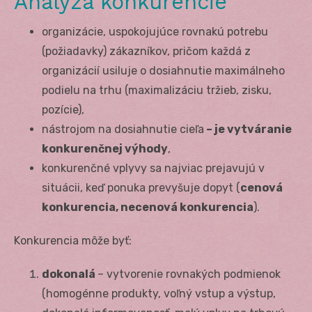
Analýza konkurencie
organizácie, uspokojujúce rovnakú potrebu
(požiadavky) zákazníkov, pričom každá z
organizácií usiluje o dosiahnutie maximálneho
podielu na trhu (maximalizáciu tržieb, zisku,
pozície),
nástrojom na dosiahnutie cieľa
– je vytváranie
konkurenčnej výhody
,
konkurenčné vplyvy sa najviac prejavujú v
situácii, keď ponuka prevyšuje dopyt (
cenová
konkurencia, necenová konkurencia
).
Konkurencia môže byť:
dokonalá
– vytvorenie rovnakých podmienok
(homogénne produkty, voľný vstup a výstup,