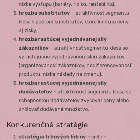
nízke výstupu (bariéry, riziko, rentabilita),
hrozba substitútov
– atraktívnosť segmentu
klesá s počtom substitútov, ktoré limitujú ceny
aj zisky,
hrozba rastúcej vyjednávanej sily
zákazníkov
– atraktívnosť segmentu klesá so
vzrastajúcou vyjednávanou silou zákazníkov
(organizovanosť zákazníkov, nediferencovanosť
produktu, nízke náklady na zmenu),
hrozba rastúcej vyjednávanej sily
dodávateľov
– atraktívnosť segmentu klesá so
schopnosťou dodávateľov zvyšovať ceny alebo
znižovať dodávané množstvo.
Konkurenčné stratégie
stratégia trhových lídrov
– ciele –