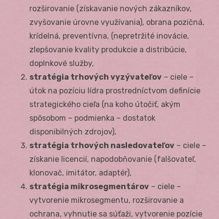
rozširovanie (získavanie nových zákazníkov,
zvyšovanie úrovne využívania), obrana pozičná,
krídelná, preventívna, (nepretržité inovácie,
zlepšovanie kvality produkcie a distribúcie,
doplnkové služby,
stratégia trhových vyzývateľov
– ciele –
útok na pozíciu lídra prostredníctvom definície
strategického cieľa (na koho útočiť, akým
spôsobom – podmienka – dostatok
disponibilných zdrojov),
stratégia trhových nasledovateľov
– ciele –
získanie licencií, napodobňovanie (falšovateľ,
klonovač, imitátor, adaptér),
stratégia mikrosegmentárov
– ciele –
vytvorenie mikrosegmentu, rozširovanie a
ochrana, vyhnutie sa súťaži, vytvorenie pozície