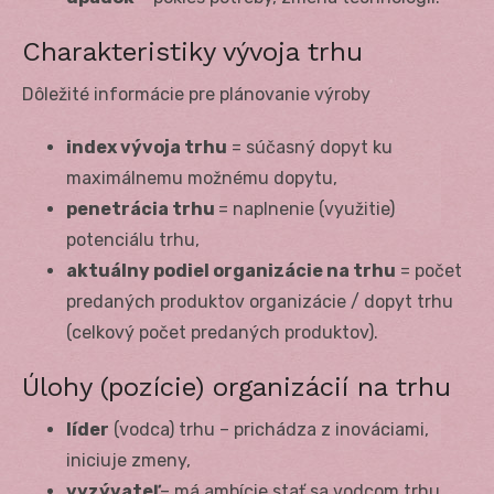
Charakteristiky vývoja trhu
Dôležité informácie pre plánovanie výroby
index vývoja trhu
= súčasný dopyt ku
maximálnemu možnému dopytu,
penetrácia trhu
= naplnenie (využitie)
potenciálu trhu,
aktuálny podiel organizácie na trhu
= počet
predaných produktov organizácie / dopyt trhu
(celkový počet predaných produktov).
Úlohy (pozície) organizácií na trhu
líder
(vodca) trhu – prichádza z inováciami,
iniciuje zmeny,
vyzývateľ
– má ambície stať sa vodcom trhu,