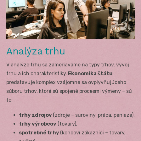
Analýza trhu
V analýze trhu sa zameriavame na typy trhov, vývoj
trhu a ich charakteristiky.
Ekonomika štátu
predstavuje komplex vzájomne sa ovplyvňujúceho
súboru trhov, ktoré sú spojené procesmi výmeny – sú
to:
trhy zdrojov
(zdroje – suroviny, práca, peniaze),
trhy výrobcov
(tovary),
spotrebné trhy
(koncoví zákazníci – tovary,