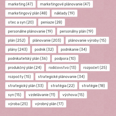
marketing
(47)
marketingové plánovanie
(47)
marketingový plán
(48)
náklady
(19)
otec a syn
(20)
peniaze
(28)
personálne plánovanie
(19)
personálny plán
(19)
plán
(252)
plánovanie
(203)
plánovanie výroby
(15)
plány
(243)
podnik
(32)
podnikanie
(34)
podnikateľský plán
(36)
podpora
(10)
produkčný plán
(24)
rodičovstvo
(13)
rozpočet
(25)
rozpočty
(15)
strategické plánovanie
(34)
strategický plán
(33)
stratégia
(22)
stratégie
(18)
syn
(15)
vzdelávanie
(11)
výchova
(15)
výroba
(25)
výrobný plán
(17)