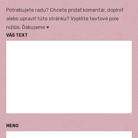
Potrebujete radu? Chcete pridať komentár, doplniť
alebo upraviť túto stránku? Vyplňte textové pole
nižšie. Ďakujeme ♥
VÁŠ TEXT
MENO