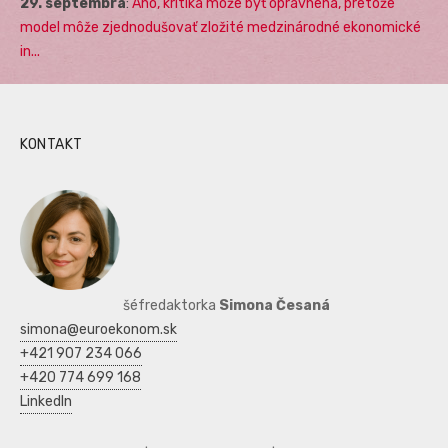
29. septembra
:
Áno, kritika môže byť oprávnená, pretože
model môže zjednodušovať zložité medzinárodné ekonomické
in...
KONTAKT
šéfredaktorka
Simona Česaná
simona@euroekonom.sk
+421 907 234 066
+420 774 699 168
LinkedIn