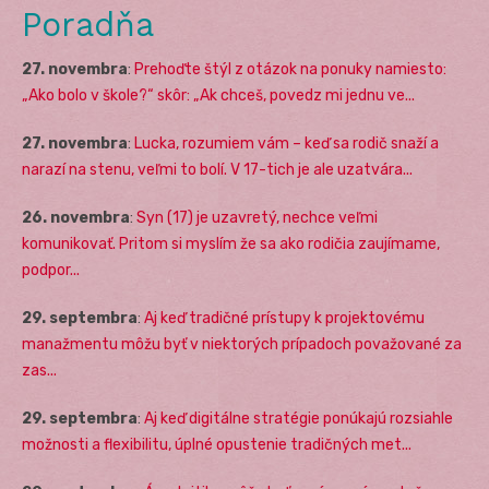
Poradňa
27. novembra
:
Prehoďte štýl z otázok na ponuky namiesto:
„Ako bolo v škole?“ skôr: „Ak chceš, povedz mi jednu ve...
27. novembra
:
Lucka, rozumiem vám – keď sa rodič snaží a
narazí na stenu, veľmi to bolí. V 17-tich je ale uzatvára...
26. novembra
:
Syn (17) je uzavretý, nechce veľmi
komunikovať. Pritom si myslím že sa ako rodičia zaujímame,
podpor...
29. septembra
:
Aj keď tradičné prístupy k projektovému
manažmentu môžu byť v niektorých prípadoch považované za
zas...
29. septembra
:
Aj keď digitálne stratégie ponúkajú rozsiahle
možnosti a flexibilitu, úplné opustenie tradičných met...