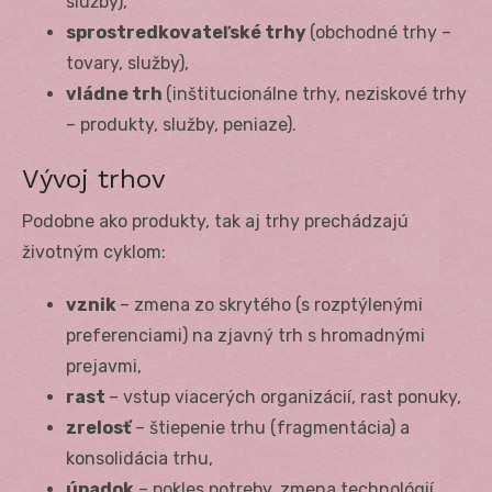
služby),
sprostredkovateľské trhy
(obchodné trhy –
tovary, služby),
vládne trh
(inštitucionálne trhy, neziskové trhy
– produkty, služby, peniaze).
Vývoj trhov
Podobne ako produkty, tak aj trhy prechádzajú
životným cyklom:
vznik
– zmena zo skrytého (s rozptýlenými
preferenciami) na zjavný trh s hromadnými
prejavmi,
rast
– vstup viacerých organizácií, rast ponuky,
zrelosť
– štiepenie trhu (fragmentácia) a
konsolidácia trhu,
úpadok
– pokles potreby, zmena technológií.