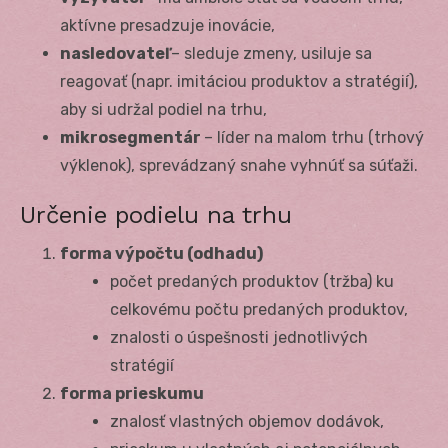
aktívne presadzuje inovácie,
nasledovateľ
– sleduje zmeny, usiluje sa
reagovať (napr. imitáciou produktov a stratégií),
aby si udržal podiel na trhu,
mikrosegmentár
– líder na malom trhu (trhový
výklenok), sprevádzaný snahe vyhnúť sa súťaži.
Určenie podielu na trhu
forma výpočtu (odhadu)
počet predaných produktov (tržba) ku
celkovému počtu predaných produktov,
znalosti o úspešnosti jednotlivých
stratégií
forma prieskumu
znalosť vlastných objemov dodávok,