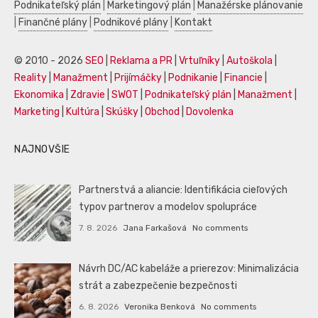
Podnikateľský plán
|
Marketingový plán
|
Manažérske plánovanie
|
Finančné plány
|
Podnikové plány
|
Kontakt
© 2010 - 2026
SEO
|
Reklama a PR
|
Vrtuľníky
|
Autoškola
|
Reality
|
Manažment
|
Prijímáčky
|
Podnikanie
|
Financie
|
Ekonomika
|
Zdravie
|
SWOT
|
Podnikateľský plán
|
Manažment
|
Marketing
|
Kultúra
|
Skúšky
|
Obchod
|
Dovolenka
NAJNOVŠIE
Partnerstvá a aliancie: Identifikácia cieľových
typov partnerov a modelov spolupráce
7. 8. 2026
Jana Farkašová
No comments
Návrh DC/AC kabeláže a prierezov: Minimalizácia
strát a zabezpečenie bezpečnosti
6. 8. 2026
Veronika Benková
No comments