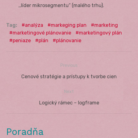
,,líder mikrosegmentu“ (malého trhu).
Tag:
analýza
markeging plan
marketing
marketingové plánovanie
marketingový plán
peniaze
plán
plánovanie
Previous
Navigácia
Previous
Cenové stratégie a prístupy k tvorbe cien
v
post:
Next
článku
Next
Logický rámec – logframe
post:
Poradňa