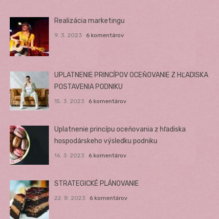
Realizácia marketingu
9. 3. 2023
6 komentárov
UPLATNENIE PRINCÍPOV OCEŇOVANIE Z HĽADISKA
POSTAVENIA PODNIKU
15. 3. 2023
6 komentárov
Uplatnenie princípu oceňovania z hľadiska
hospodárskeho výsledku podniku
16. 3. 2023
6 komentárov
STRATEGICKÉ PLÁNOVANIE
22. 8. 2023
6 komentárov