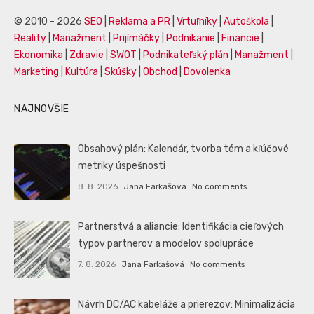
© 2010 - 2026
SEO
|
Reklama a PR
|
Vrtuľníky
|
Autoškola
|
Reality
|
Manažment
|
Prijímáčky
|
Podnikanie
|
Financie
|
Ekonomika
|
Zdravie
|
SWOT
|
Podnikateľský plán
|
Manažment
|
Marketing
|
Kultúra
|
Skúšky
|
Obchod
|
Dovolenka
NAJNOVŠIE
Obsahový plán: Kalendár, tvorba tém a kľúčové
metriky úspešnosti
8. 8. 2026
Jana Farkašová
No comments
Partnerstvá a aliancie: Identifikácia cieľových
typov partnerov a modelov spolupráce
7. 8. 2026
Jana Farkašová
No comments
Návrh DC/AC kabeláže a prierezov: Minimalizácia