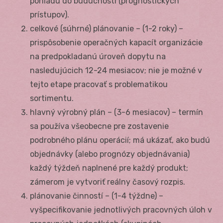
pohľadu do budúcnosti (prognostických
prístupov).
celkové (súhrné) plánovanie – (1-2 roky) –
prispôsobenie operačných kapacít organizácie
na predpokladanú úroveň dopytu na
nasledujúcich 12-24 mesiacov; nie je možné v
tejto etape pracovať s problematikou
sortimentu.
hlavný výrobný plán – (3-6 mesiacov) – termín
sa používa všeobecne pre zostavenie
podrobného plánu operácií; má ukázať, ako budú
objednávky (alebo prognózy objednávania)
každý týždeň naplnené pre každý produkt;
zámerom je vytvoriť reálny časový rozpis.
plánovanie činností – (1-4 týždne) –
vyšpecifikovanie jednotlivých pracovných úloh v