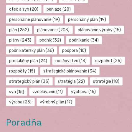
otec a syn
(20)
peniaze
(28)
personálne plánovanie
(19)
personálny plán
(19)
plán
(252)
plánovanie
(203)
plánovanie výroby
(15)
plány
(243)
podnik
(32)
podnikanie
(34)
podnikateľský plán
(36)
podpora
(10)
produkčný plán
(24)
rodičovstvo
(13)
rozpočet
(25)
rozpočty
(15)
strategické plánovanie
(34)
strategický plán
(33)
stratégia
(22)
stratégie
(18)
syn
(15)
vzdelávanie
(11)
výchova
(15)
výroba
(25)
výrobný plán
(17)
Poradňa