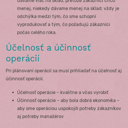
dávame viac na sklad, pretože zákazníci chcú
menej, niekedy dávame menej na sklad; vždy je
odchýlka medzi tým, čo sme schopní
vyprodukovať a tým, čo požadujú zákazníci
počas celého roka.
Účelnosť a účinnosť
operácií
Pri plánovaní operácií sa musí prihliadať na účelnosť aj
účinnosť operácií.
Účelnosť operácie – kvalitne a včas vyrobiť
Účinnosť operácie – aby bola dobrá ekonomika –
aby sme operáciou uspokojili potreby zákazníkov
aj potreby manažérov