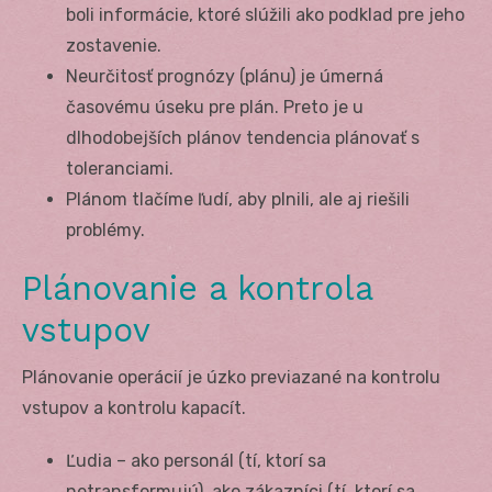
boli informácie, ktoré slúžili ako podklad pre jeho
zostavenie.
Neurčitosť prognózy (plánu) je úmerná
časovému úseku pre plán. Preto je u
dlhodobejších plánov tendencia plánovať s
toleranciami.
Plánom tlačíme ľudí, aby plnili, ale aj riešili
problémy.
Plánovanie a kontrola
vstupov
Plánovanie operácií je úzko previazané na kontrolu
vstupov a kontrolu kapacít.
Ľudia – ako personál (tí, ktorí sa
netransformujú), ako zákazníci (tí, ktorí sa