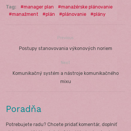
Tag:
manager plan
manažérske plánovanie
manažment
plán
plánovanie
plány
Previous
Navigácia
Previous
Postupy stanovovania výkonových noriem
v
post:
Next
článku
Next
Komunikačný systém a nástroje komunikačného
post:
mixu
Poradňa
Potrebujete radu? Chcete pridať komentár, doplniť