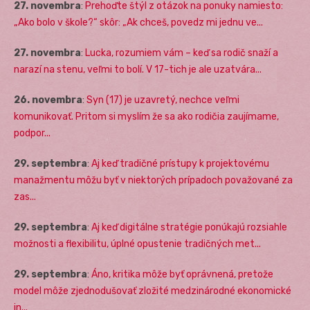
27. novembra
:
Prehoďte štýl z otázok na ponuky namiesto:
„Ako bolo v škole?“ skôr: „Ak chceš, povedz mi jednu ve...
27. novembra
:
Lucka, rozumiem vám – keď sa rodič snaží a
narazí na stenu, veľmi to bolí. V 17-tich je ale uzatvára...
26. novembra
:
Syn (17) je uzavretý, nechce veľmi
komunikovať. Pritom si myslím že sa ako rodičia zaujímame,
podpor...
29. septembra
:
Aj keď tradičné prístupy k projektovému
manažmentu môžu byť v niektorých prípadoch považované za
zas...
29. septembra
:
Aj keď digitálne stratégie ponúkajú rozsiahle
možnosti a flexibilitu, úplné opustenie tradičných met...
29. septembra
:
Áno, kritika môže byť oprávnená, pretože
model môže zjednodušovať zložité medzinárodné ekonomické
in...