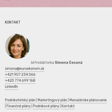
KONTAKT
šéfredaktorka
Simona Česaná
simona@euroekonom.sk
+421 907 234 066
+420 774 699 168
LinkedIn
Podnikateľský plán
|
Marketingový plán
|
Manažérske plánovanie
|
Finančné plány
|
Podnikové plány
|
Kontakt