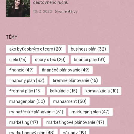
cestovného ruchu
18. 3. 2023
6 komentárov
TÉMY
ako byť dobrým otcom
(20)
business plán
(32)
ciele
(13)
dobrý otec
(20)
finance plan
(31)
financie
(49)
finančné plánovanie
(49)
finančný plán
(32)
firemné plánovanie
(15)
firemný plán
(15)
kalkulácie
(15)
komunikácia
(10)
manager plan
(50)
manažment
(50)
manažérske plánovanie
(51)
markeging plan
(47)
marketing
(47)
marketingové plánovanie
(47)
marketingový plán
(48)
náklady
(19)