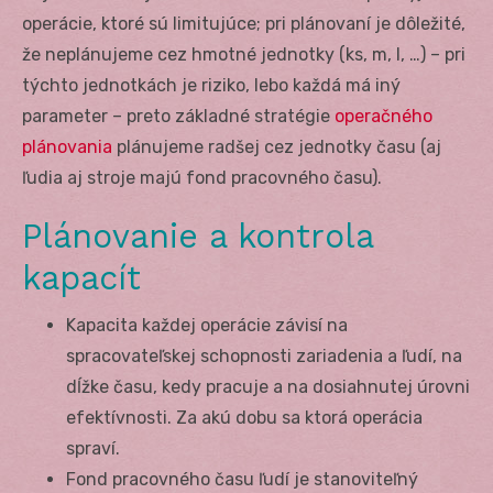
operácie, ktoré sú limitujúce; pri plánovaní je dôležité,
že neplánujeme cez hmotné jednotky (ks, m, l, …) – pri
týchto jednotkách je riziko, lebo každá má iný
parameter – preto základné stratégie
operačného
plánovania
plánujeme radšej cez jednotky času (aj
ľudia aj stroje majú fond pracovného času).
Plánovanie a kontrola
kapacít
Kapacita každej operácie závisí na
spracovateľskej schopnosti zariadenia a ľudí, na
dĺžke času, kedy pracuje a na dosiahnutej úrovni
efektívnosti. Za akú dobu sa ktorá operácia
spraví.
Fond pracovného času ľudí je stanoviteľný