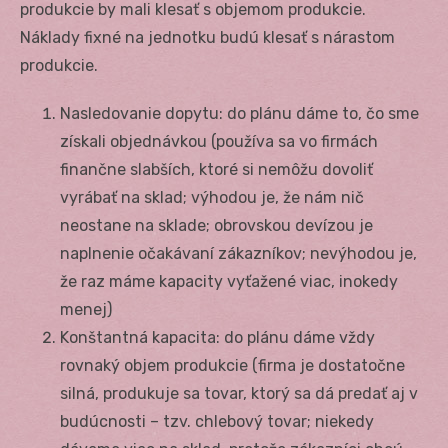
produkcie by mali klesať s objemom produkcie.
Náklady fixné na jednotku budú klesať s nárastom
produkcie.
Nasledovanie dopytu: do plánu dáme to, čo sme
získali objednávkou (používa sa vo firmách
finančne slabších, ktoré si nemôžu dovoliť
vyrábať na sklad; výhodou je, že nám nič
neostane na sklade; obrovskou devízou je
naplnenie očakávaní zákazníkov; nevýhodou je,
že raz máme kapacity vyťažené viac, inokedy
menej)
Konštantná kapacita: do plánu dáme vždy
rovnaký objem produkcie (firma je dostatočne
silná, produkuje sa tovar, ktorý sa dá predať aj v
budúcnosti – tzv. chlebový tovar; niekedy