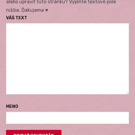
alebo upraviť túto stránku? Vyplňte textové pole
nižšie. Ďakujeme ♥
VÁŠ TEXT
MENO