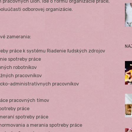
h pracovných úloh. Ide o formu organizácie práce,
oluúčasti odborovej organizácie.
vé zamerania:
NA
eby práce k systému Riadenie ľudských zdrojov
nie spotreby práce
obných robotníkov
lužných pracovníkov
nicko-administratívnych pracovníkov
ráce pracovných tímov
potreby práce
 meraní spotreby práce
 normovania a merania spotreby práce