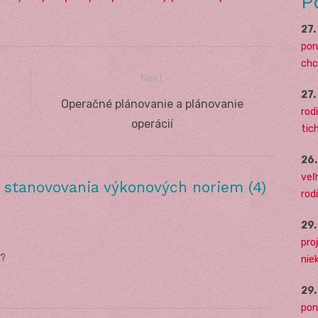
P
27
pon
chc
Next
27
Next
Operačné plánovanie a plánovanie
rodi
post:
operácií
tich
26
veľ
 stanovovania výkonových noriem (4)
rod
29
pro
y?
nie
29
pon