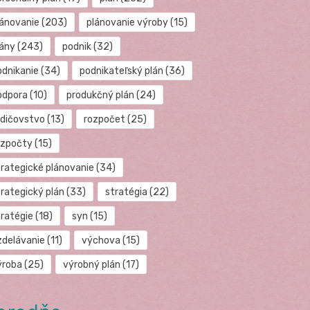
lánovanie
(203)
plánovanie výroby
(15)
lány
(243)
podnik
(32)
odnikanie
(34)
podnikateľský plán
(36)
odpora
(10)
produkčný plán
(24)
odičovstvo
(13)
rozpočet
(25)
ozpočty
(15)
trategické plánovanie
(34)
trategický plán
(33)
stratégia
(22)
tratégie
(18)
syn
(15)
zdelávanie
(11)
výchova
(15)
ýroba
(25)
výrobný plán
(17)