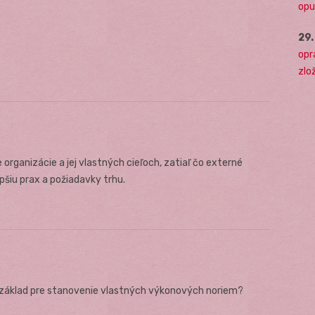
opu
29
opr
zlo
rganizácie a jej vlastných cieľoch, zatiaľ čo externé
pšiu prax a požiadavky trhu.
 základ pre stanovenie vlastných výkonových noriem?