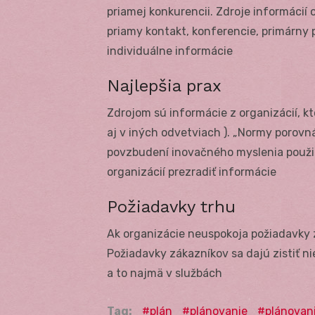
priamej konkurencii. Zdroje informácií 
priamy kontakt, konferencie, primárny p
individuálne informácie
Najlepšia prax
Zdrojom sú informácie z organizácií, kto
aj v iných odvetviach ). „Normy porov
povzbudení inovačného myslenia použi
organizácií prezradiť informácie
Požiadavky trhu
Ak organizácie neuspokoja požiadavky
Požiadavky zákazníkov sa dajú zistiť n
a to najmä v službách
Tag:
plán
plánovanie
plánovan