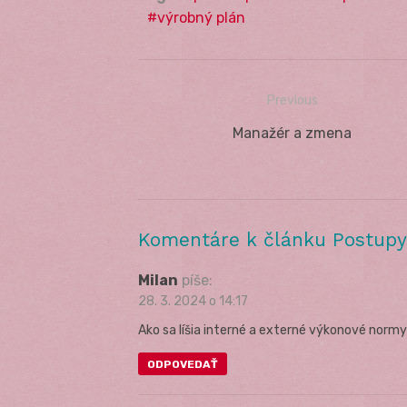
výrobný plán
Previous
Navigácia
Previous
Manažér a zmena
v
post:
článku
Komentáre k článku Postupy
Milan
píše:
28. 3. 2024 o 14:17
Ako sa líšia interné a externé výkonové norm
ODPOVEDAŤ