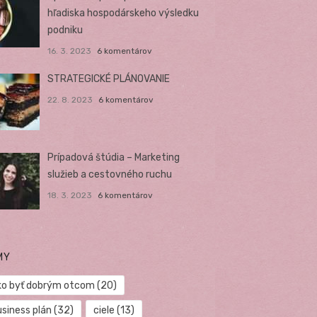
hľadiska hospodárskeho výsledku
podniku
16. 3. 2023
6 komentárov
STRATEGICKÉ PLÁNOVANIE
22. 8. 2023
6 komentárov
Prípadová štúdia – Marketing
služieb a cestovného ruchu
18. 3. 2023
6 komentárov
MY
ko byť dobrým otcom
(20)
usiness plán
(32)
ciele
(13)