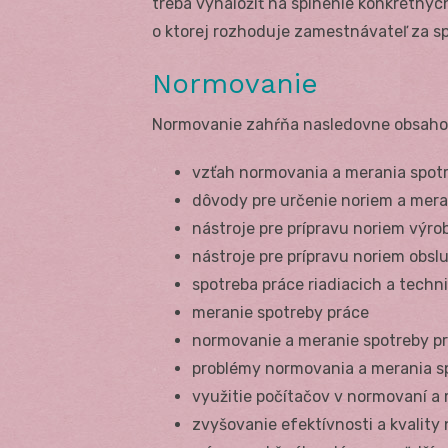
treba vynaložiť na splnenie konkrétnyc
o ktorej rozhoduje zamestnávateľ za sp
Normovanie
Normovanie zahŕňa nasledovne obsaho
vzťah normovania a merania spotr
dôvody pre určenie noriem a mera
nástroje pre prípravu noriem výr
nástroje pre prípravu noriem obs
spotreba práce riadiacich a tech
meranie spotreby práce
normovanie a meranie spotreby p
problémy normovania a merania s
využitie počítačov v normovaní a
zvyšovanie efektívnosti a kvality