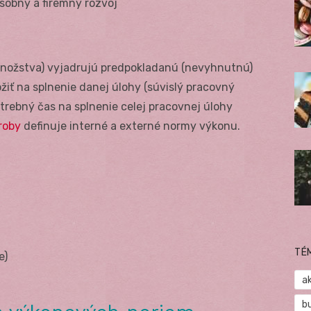
osobný a firemný rozvoj
nožstva) vyjadrujú predpokladanú (nevyhnutnú)
ožiť na splnenie danej úlohy (súvislý pracovný
trebný čas na splnenie celej pracovnej úlohy
roby
definuje interné a externé normy výkonu.
TÉ
e)
a
b