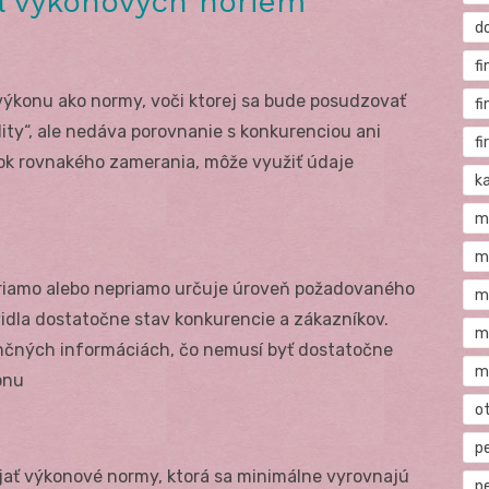
a výkonových noriem
d
fi
ýkonu ako normy, voči ktorej sa bude posudzovať
f
lity“, ale nedáva porovnanie s konkurenciou ani
f
ok rovnakého zamerania, môže využiť údaje
ka
m
m
 priamo alebo nepriamo určuje úroveň požadovaného
m
idla dostatočne stav konkurencie a zákazníkov.
m
nčných informáciách, čo nemusí byť dostatočne
m
onu
o
p
rijať výkonové normy, ktorá sa minimálne vyrovnajú
p