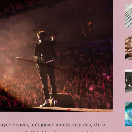
ných noriem, určujúcich množstvo práce, ktoré