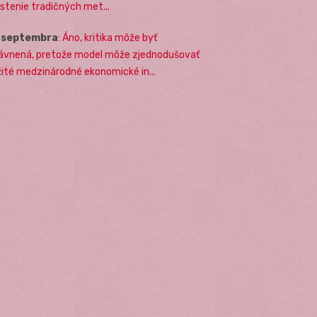
stenie tradičných met...
. septembra
:
Áno, kritika môže byť
ávnená, pretože model môže zjednodušovať
žité medzinárodné ekonomické in...