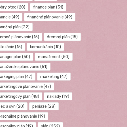
obrý otec
(20)
finance plan
(31)
nancie
(49)
finančné plánovanie
(49)
inančný plán
(32)
iremné plánovanie
(15)
firemný plán
(15)
lkulácie
(15)
komunikácia
(10)
anager plan
(50)
manažment
(50)
anažérske plánovanie
(51)
arkeging plan
(47)
marketing
(47)
arketingové plánovanie
(47)
arketingový plán
(48)
náklady
(19)
tec a syn
(20)
peniaze
(28)
ersonálne plánovanie
(19)
ersonálny plán
(19)
plán
(252)