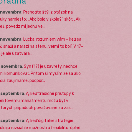
oradňa
. novembra
:
Prehoďte štýl z otázok na
uky namiesto: „Ako bolo v škole?“ skôr: „Ak
eš, povedz mi jednu ve...
. novembra
:
Lucka, rozumiem vám – keď sa
č snaží a narazí na stenu, veľmi to bolí. V 17-
 je ale uzatvára...
. novembra
:
Syn (17) je uzavretý, nechce
mi komunikovať. Pritom si myslím že sa ako
ičia zaujímame, podpor...
. septembra
:
Aj keď tradičné prístupy k
jektovému manažmentu môžu byť v
ktorých prípadoch považované za zas...
. septembra
:
Aj keď digitálne stratégie
úkajú rozsiahle možnosti a flexibilitu, úplné