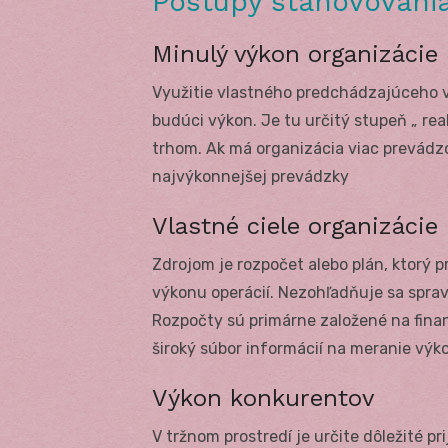
Postupy stanovovani
Minulý výkon organizácie
Využitie vlastného predchádzajúceho v
budúci výkon. Je tu určitý stupeň „ rea
trhom. Ak má organizácia viac prevádz
najvýkonnejšej prevádzky
Vlastné ciele organizácie
Zdrojom je rozpočet alebo plán, ktorý
výkonu operácií. Nezohľadňuje sa sprav
Rozpočty sú primárne založené na fina
široký súbor informácií na meranie výk
Výkon konkurentov
V tržnom prostredí je určite dôležité p