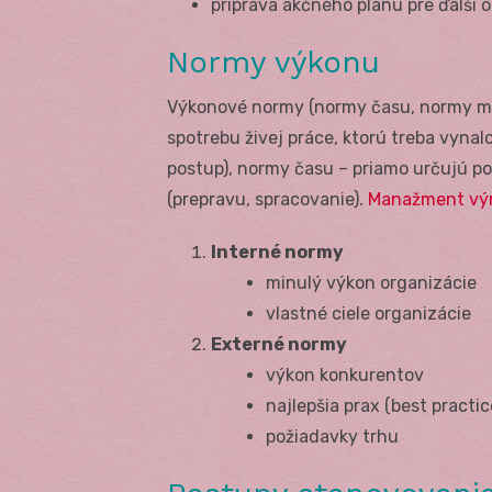
príprava akčného plánu pre ďalší 
Normy výkonu
Výkonové normy (normy času, normy m
spotrebu živej práce, ktorú treba vynal
postup), normy času – priamo určujú po
(prepravu, spracovanie).
Manažment vý
Interné normy
minulý výkon organizácie
vlastné ciele organizácie
Externé normy
výkon konkurentov
najlepšia prax (best practic
požiadavky trhu