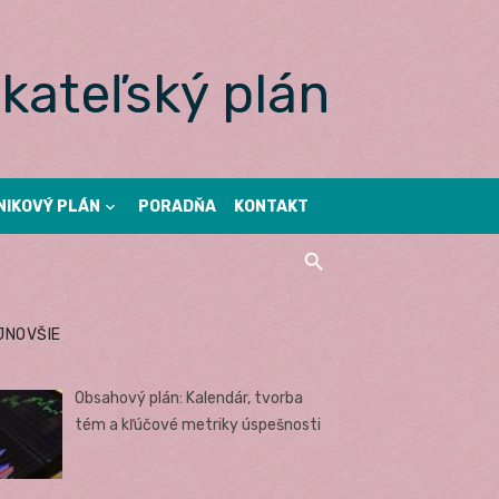
kateľský plán
NIKOVÝ PLÁN
PORADŇA
KONTAKT
JNOVŠIE
Obsahový plán: Kalendár, tvorba
tém a kľúčové metriky úspešnosti