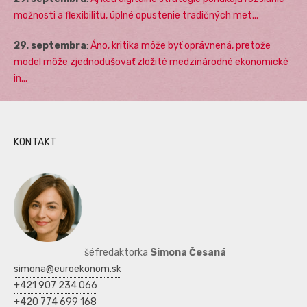
možnosti a flexibilitu, úplné opustenie tradičných met...
29. septembra
:
Áno, kritika môže byť oprávnená, pretože
model môže zjednodušovať zložité medzinárodné ekonomické
in...
KONTAKT
šéfredaktorka
Simona Česaná
simona@euroekonom.sk
+421 907 234 066
+420 774 699 168