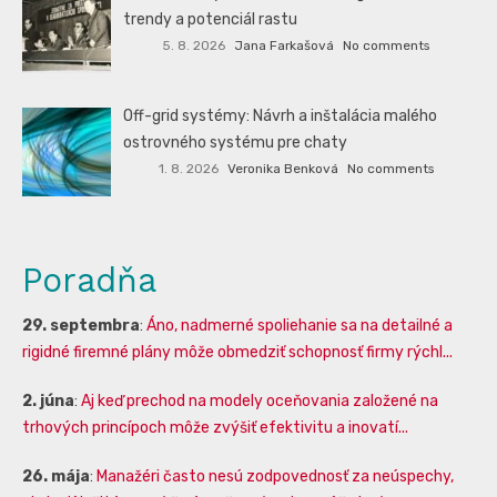
trendy a potenciál rastu
5. 8. 2026
Jana Farkašová
No comments
Off-grid systémy: Návrh a inštalácia malého
ostrovného systému pre chaty
1. 8. 2026
Veronika Benková
No comments
Poradňa
29. septembra
:
Áno, nadmerné spoliehanie sa na detailné a
rigidné firemné plány môže obmedziť schopnosť firmy rýchl...
2. júna
:
Aj keď prechod na modely oceňovania založené na
trhových princípoch môže zvýšiť efektivitu a inovatí...
26. mája
:
Manažéri často nesú zodpovednosť za neúspechy,