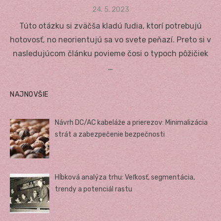
Posted
24. 5. 2023
on
Túto otázku si zväčša kladú ľudia, ktorí potrebujú
hotovosť, no neorientujú sa vo svete peňazí. Preto si v
nasledujúcom článku povieme čosi o typoch pôžičiek
…
NAJNOVŠIE
Návrh DC/AC kabeláže a prierezov: Minimalizácia
strát a zabezpečenie bezpečnosti
Hĺbková analýza trhu: Veľkosť, segmentácia,
trendy a potenciál rastu