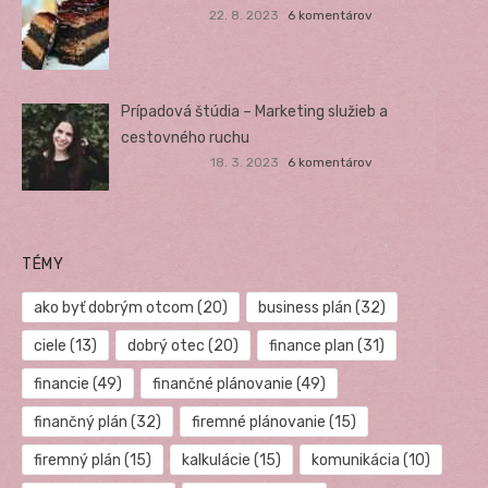
22. 8. 2023
6 komentárov
Prípadová štúdia – Marketing služieb a
cestovného ruchu
18. 3. 2023
6 komentárov
TÉMY
ako byť dobrým otcom
(20)
business plán
(32)
ciele
(13)
dobrý otec
(20)
finance plan
(31)
financie
(49)
finančné plánovanie
(49)
finančný plán
(32)
firemné plánovanie
(15)
firemný plán
(15)
kalkulácie
(15)
komunikácia
(10)