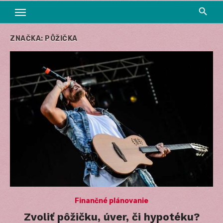
ZNAČKA:
PÔŽIČKA
Finančné plánovanie
Zvoliť pôžičku, úver, či hypotéku?