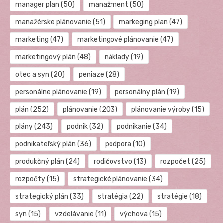
manager plan
(50)
manažment
(50)
manažérske plánovanie
(51)
markeging plan
(47)
marketing
(47)
marketingové plánovanie
(47)
marketingový plán
(48)
náklady
(19)
otec a syn
(20)
peniaze
(28)
personálne plánovanie
(19)
personálny plán
(19)
plán
(252)
plánovanie
(203)
plánovanie výroby
(15)
plány
(243)
podnik
(32)
podnikanie
(34)
podnikateľský plán
(36)
podpora
(10)
produkčný plán
(24)
rodičovstvo
(13)
rozpočet
(25)
rozpočty
(15)
strategické plánovanie
(34)
strategický plán
(33)
stratégia
(22)
stratégie
(18)
syn
(15)
vzdelávanie
(11)
výchova
(15)