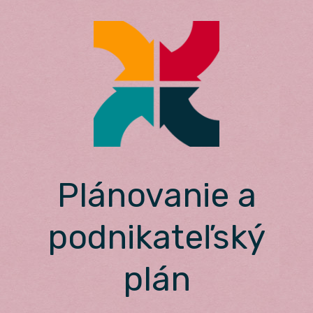
Skip
to
content
Plánovanie a
podnikateľský
plán