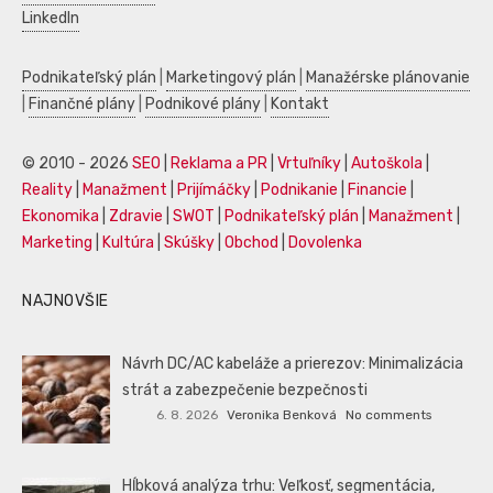
LinkedIn
Podnikateľský plán
|
Marketingový plán
|
Manažérske plánovanie
|
Finančné plány
|
Podnikové plány
|
Kontakt
© 2010 - 2026
SEO
|
Reklama a PR
|
Vrtuľníky
|
Autoškola
|
Reality
|
Manažment
|
Prijímáčky
|
Podnikanie
|
Financie
|
Ekonomika
|
Zdravie
|
SWOT
|
Podnikateľský plán
|
Manažment
|
Marketing
|
Kultúra
|
Skúšky
|
Obchod
|
Dovolenka
NAJNOVŠIE
Návrh DC/AC kabeláže a prierezov: Minimalizácia
strát a zabezpečenie bezpečnosti
6. 8. 2026
Veronika Benková
No comments
Hĺbková analýza trhu: Veľkosť, segmentácia,