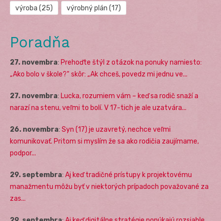
výroba
(25)
výrobný plán
(17)
Poradňa
27. novembra
:
Prehoďte štýl z otázok na ponuky namiesto:
„Ako bolo v škole?“ skôr: „Ak chceš, povedz mi jednu ve...
27. novembra
:
Lucka, rozumiem vám – keď sa rodič snaží a
narazí na stenu, veľmi to bolí. V 17-tich je ale uzatvára...
26. novembra
:
Syn (17) je uzavretý, nechce veľmi
komunikovať. Pritom si myslím že sa ako rodičia zaujímame,
podpor...
29. septembra
:
Aj keď tradičné prístupy k projektovému
manažmentu môžu byť v niektorých prípadoch považované za
zas...
29. septembra
:
Aj keď digitálne stratégie ponúkajú rozsiahle