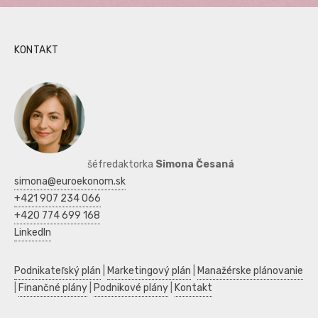
KONTAKT
šéfredaktorka
Simona Česaná
simona@euroekonom.sk
+421 907 234 066
+420 774 699 168
LinkedIn
Podnikateľský plán
|
Marketingový plán
|
Manažérske plánovanie
|
Finančné plány
|
Podnikové plány
|
Kontakt