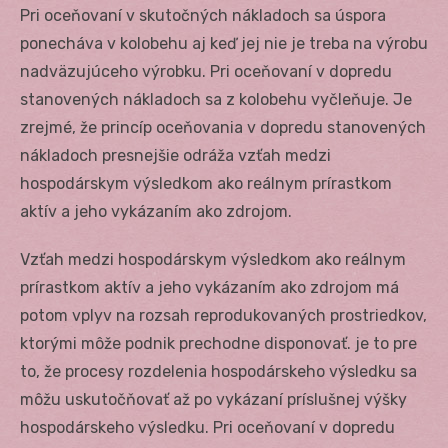
Pri oceňovaní v skutočných nákladoch sa úspora
ponecháva v kolobehu aj keď jej nie je treba na výrobu
nadväzujúceho výrobku. Pri oceňovaní v dopredu
stanovených nákladoch sa z kolobehu vyčleňuje. Je
zrejmé, že princíp oceňovania v dopredu stanovených
nákladoch presnejšie odráža vzťah medzi
hospodárskym výsledkom ako reálnym prírastkom
aktív a jeho vykázaním ako zdrojom.
Vzťah medzi hospodárskym výsledkom ako reálnym
prírastkom aktív a jeho vykázaním ako zdrojom má
potom vplyv na rozsah reprodukovaných prostriedkov,
ktorými môže podnik prechodne disponovať. je to pre
to, že procesy rozdelenia hospodárskeho výsledku sa
môžu uskutočňovať až po vykázaní príslušnej výšky
hospodárskeho výsledku. Pri oceňovaní v dopredu