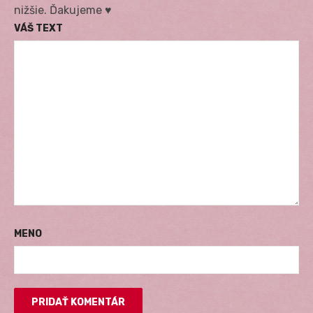
nižšie. Ďakujeme ♥
VÁŠ TEXT
MENO