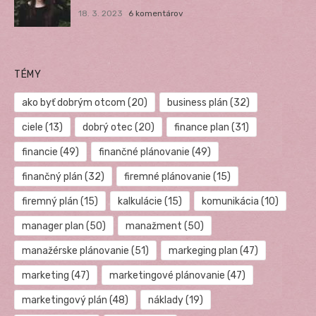
18. 3. 2023
6 komentárov
TÉMY
ako byť dobrým otcom
(20)
business plán
(32)
ciele
(13)
dobrý otec
(20)
finance plan
(31)
financie
(49)
finančné plánovanie
(49)
finančný plán
(32)
firemné plánovanie
(15)
firemný plán
(15)
kalkulácie
(15)
komunikácia
(10)
manager plan
(50)
manažment
(50)
manažérske plánovanie
(51)
markeging plan
(47)
marketing
(47)
marketingové plánovanie
(47)
marketingový plán
(48)
náklady
(19)