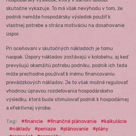
skutočne vykazuje. To má však nevýhodu v tom, že
podnik nemôže hospodársky výsledok použiť k
vlastnej potrebe a stráca motiváciu na dosahovanie
úspor.
Pri oceňovaní v skutočných nákladoch je tomu
naopak. Úspory nákladov zostávajú v kolobehu, aj keď
prevyšujú okamžitú potrebu podniku, podnik ich teda
môže prechodne používať k inému financovaniu
prevádzkových nákladov. Je to však možné regulovať
vhodnou úpravou rozdeľovania hospodárskeho
výsledku, ktorá bude stimulovať podnik k hospodárnej
a efektívnej výrobe.
Tag:
financie
finančné plánovanie
kalkulácie
náklady
peniaze
plánovanie
plány