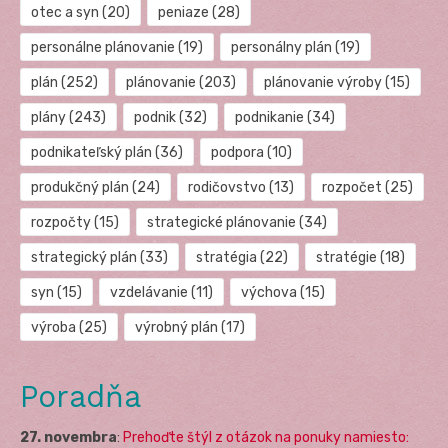
otec a syn
(20)
peniaze
(28)
personálne plánovanie
(19)
personálny plán
(19)
plán
(252)
plánovanie
(203)
plánovanie výroby
(15)
plány
(243)
podnik
(32)
podnikanie
(34)
podnikateľský plán
(36)
podpora
(10)
produkčný plán
(24)
rodičovstvo
(13)
rozpočet
(25)
rozpočty
(15)
strategické plánovanie
(34)
strategický plán
(33)
stratégia
(22)
stratégie
(18)
syn
(15)
vzdelávanie
(11)
výchova
(15)
výroba
(25)
výrobný plán
(17)
Poradňa
27. novembra
:
Prehoďte štýl z otázok na ponuky namiesto: