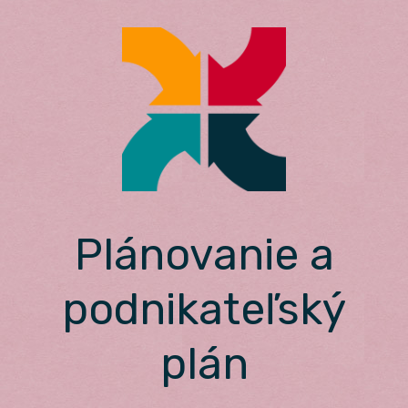
Skip
to
content
Plánovanie a
podnikateľský
plán