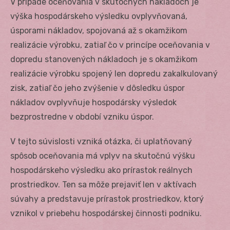
V prípade oceňovania v skutočných nákladoch je
výška hospodárskeho výsledku ovplyvňovaná,
úsporami nákladov, spojovaná až s okamžikom
realizácie výrobku, zatiaľ čo v princípe oceňovania v
dopredu stanovených nákladoch je s okamžikom
realizácie výrobku spojený len dopredu zakalkulovaný
zisk, zatiaľ čo jeho zvýšenie v dôsledku úspor
nákladov ovplyvňuje hospodársky výsledok
bezprostredne v období vzniku úspor.
V tejto súvislosti vzniká otázka, či uplatňovaný
spôsob oceňovania má vplyv na skutočnú výšku
hospodárskeho výsledku ako prírastok reálnych
prostriedkov. Ten sa môže prejaviť len v aktívach
súvahy a predstavuje prírastok prostriedkov, ktorý
vznikol v priebehu hospodárskej činnosti podniku.