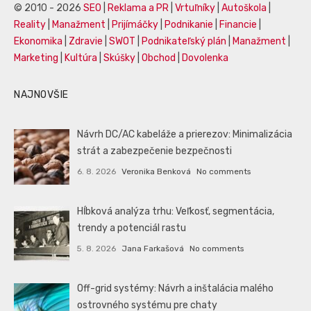
© 2010 - 2026
SEO
|
Reklama a PR
|
Vrtuľníky
|
Autoškola
|
Reality
|
Manažment
|
Prijímáčky
|
Podnikanie
|
Financie
|
Ekonomika
|
Zdravie
|
SWOT
|
Podnikateľský plán
|
Manažment
|
Marketing
|
Kultúra
|
Skúšky
|
Obchod
|
Dovolenka
NAJNOVŠIE
Návrh DC/AC kabeláže a prierezov: Minimalizácia
strát a zabezpečenie bezpečnosti
6. 8. 2026
Veronika Benková
No comments
Hĺbková analýza trhu: Veľkosť, segmentácia,
trendy a potenciál rastu
5. 8. 2026
Jana Farkašová
No comments
Off-grid systémy: Návrh a inštalácia malého
ostrovného systému pre chaty