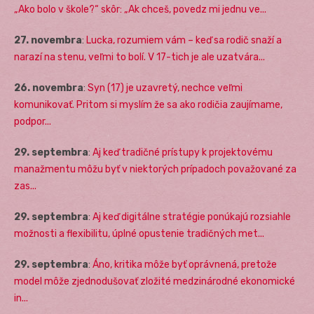
„Ako bolo v škole?“ skôr: „Ak chceš, povedz mi jednu ve...
27. novembra
:
Lucka, rozumiem vám – keď sa rodič snaží a
narazí na stenu, veľmi to bolí. V 17-tich je ale uzatvára...
26. novembra
:
Syn (17) je uzavretý, nechce veľmi
komunikovať. Pritom si myslím že sa ako rodičia zaujímame,
podpor...
29. septembra
:
Aj keď tradičné prístupy k projektovému
manažmentu môžu byť v niektorých prípadoch považované za
zas...
29. septembra
:
Aj keď digitálne stratégie ponúkajú rozsiahle
možnosti a flexibilitu, úplné opustenie tradičných met...
29. septembra
:
Áno, kritika môže byť oprávnená, pretože
model môže zjednodušovať zložité medzinárodné ekonomické
in...