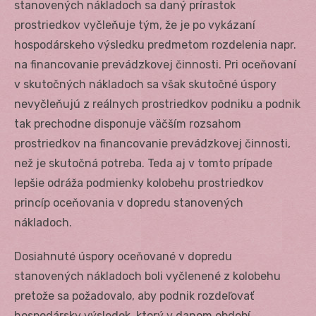
stanovených nákladoch sa daný prírastok
prostriedkov vyčleňuje tým, že je po vykázaní
hospodárskeho výsledku predmetom rozdelenia napr.
na financovanie prevádzkovej činnosti. Pri oceňovaní
v skutočných nákladoch sa však skutočné úspory
nevyčleňujú z reálnych prostriedkov podniku a podnik
tak prechodne disponuje väčším rozsahom
prostriedkov na financovanie prevádzkovej činnosti,
než je skutočná potreba. Teda aj v tomto prípade
lepšie odráža podmienky kolobehu prostriedkov
princíp oceňovania v dopredu stanovených
nákladoch.
Dosiahnuté úspory oceňované v dopredu
stanovených nákladoch boli vyčlenené z kolobehu
pretože sa požadovalo, aby podnik rozdeľovať
hospodársky výsledok, ktorý v danom období