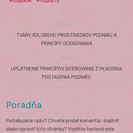
rozpočet
rozpočty
Previous
Navigácia
Previous
TVARY KOLOBEHU PROSTRIEDKOV PODNIKU A
v
post:
PRINCÍPY OCEŇOVANIA
článku
Next
Next
UPLATNENIE PRINCÍPOV OCEŇOVANIE Z HĽADISKA
post:
POSTAVENIA PODNIKU
Poradňa
Potrebujete radu? Chcete pridať komentár, doplniť
alebo upraviť túto stránku? Vyplňte textové pole