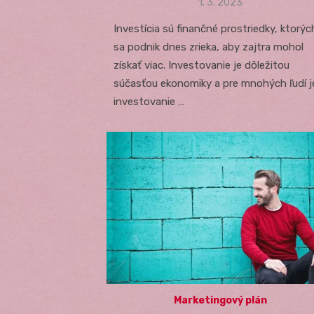
Posted
1. 3. 2023
on
Investícia sú finančné prostriedky, ktorýc
sa podnik dnes zrieka, aby zajtra mohol
získať viac. Investovanie je dôležitou
súčasťou ekonomiky a pre mnohých ľudí j
investovanie …
Marketingový plán