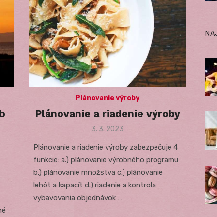
NA
Plánovanie výroby
b
Plánovanie a riadenie výroby
Posted
3. 3. 2023
on
Plánovanie a riadenie výroby zabezpečuje 4
funkcie: a.) plánovanie výrobného programu
b.) plánovanie množstva c.) plánovanie
lehôt a kapacít d.) riadenie a kontrola
vybavovania objednávok …
né