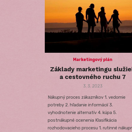
Marketingový plán
Základy marketingu služie
a cestovného ruchu 7
Posted
3. 3. 2023
on
Nákupný proces zákazníkov 1. vedomie
potreby 2. hľadanie informácií 3.
vyhodnotenie alternatív 4. kúpa 5.
postnákupné ocenenia Klasifikácia
rozhodovacieho procesu 1. rutinné nákup