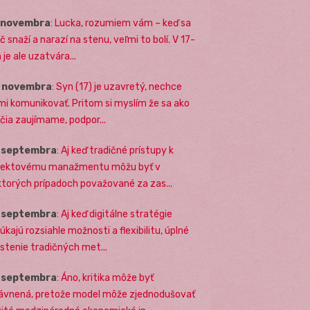
. novembra
:
Lucka, rozumiem vám – keď sa
č snaží a narazí na stenu, veľmi to bolí. V 17-
 je ale uzatvára...
. novembra
:
Syn (17) je uzavretý, nechce
mi komunikovať. Pritom si myslím že sa ako
ičia zaujímame, podpor...
. septembra
:
Aj keď tradičné prístupy k
jektovému manažmentu môžu byť v
ktorých prípadoch považované za zas...
. septembra
:
Aj keď digitálne stratégie
úkajú rozsiahle možnosti a flexibilitu, úplné
stenie tradičných met...
. septembra
:
Áno, kritika môže byť
ávnená, pretože model môže zjednodušovať