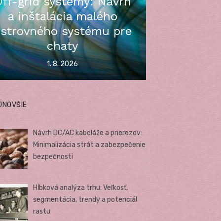
ff-grid systémy: Návrh
a inštalácia malého
strovného systému pre
chaty
Posted
1. 8. 2026
on
JNOVŠIE
Návrh DC/AC kabeláže a prierezov:
Minimalizácia strát a zabezpečenie
bezpečnosti
Hĺbková analýza trhu: Veľkosť,
segmentácia, trendy a potenciál
rastu