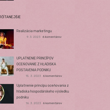
JČÍTANEJŠIE
Realizácia marketingu
9. 3. 2023
6 komentárov
UPLATNENIE PRINCÍPOV
OCEŇOVANIE Z HĽADISKA
POSTAVENIA PODNIKU
15. 3. 2023
6 komentárov
Uplatnenie princípu oceňovania z
hľadiska hospodárskeho výsledku
podniku
16. 3. 2023
6 komentárov