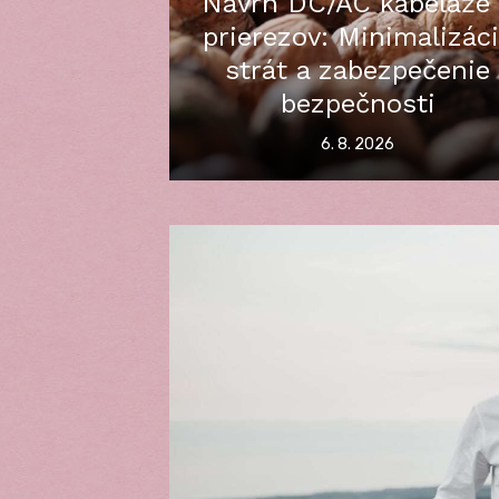
Návrh DC/AC kabeláže
prierezov: Minimalizác
strát a zabezpečenie
bezpečnosti
Posted
6. 8. 2026
on