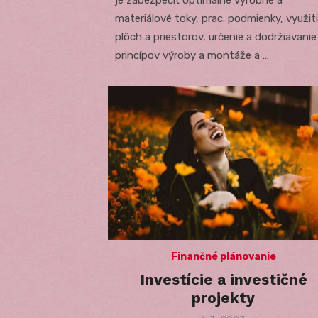
je zabezpečiť optimálne výrobné a
materiálové toky, prac. podmienky, využit
plôch a priestorov, určenie a dodržiavanie
princípov výroby a montáže a …
Finančné plánovanie
Investície a investičné
projekty