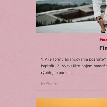
Fin
Fi
1. Aké formy financovania poznáte?
kapitálu 2. Vysvetlite pojem samof
rýchlej expanzii …
By
Planner