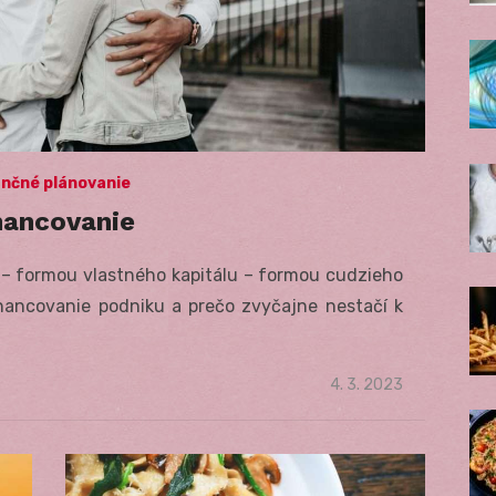
ančné plánovanie
nancovanie
 – formou vlastného kapitálu – formou cudzieho
inancovanie podniku a prečo zvyčajne nestačí k
Posted
4. 3. 2023
on