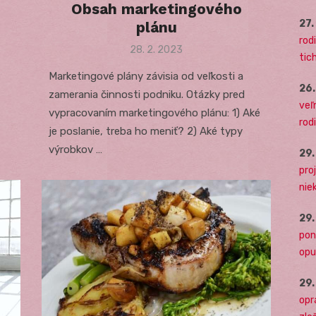
Obsah marketingového
27
plánu
rodi
Posted
28. 2. 2023
tich
on
Marketingové plány závisia od veľkosti a
26
zamerania činnosti podniku. Otázky pred
veľ
vypracovaním marketingového plánu: 1) Aké
rod
je poslanie, treba ho meniť? 2) Aké typy
výrobkov …
29
pro
nie
29
pon
opu
29
opr