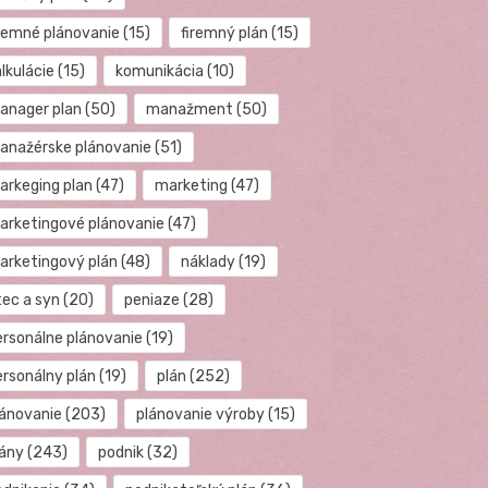
iremné plánovanie
(15)
firemný plán
(15)
lkulácie
(15)
komunikácia
(10)
anager plan
(50)
manažment
(50)
anažérske plánovanie
(51)
arkeging plan
(47)
marketing
(47)
arketingové plánovanie
(47)
arketingový plán
(48)
náklady
(19)
tec a syn
(20)
peniaze
(28)
ersonálne plánovanie
(19)
ersonálny plán
(19)
plán
(252)
lánovanie
(203)
plánovanie výroby
(15)
lány
(243)
podnik
(32)