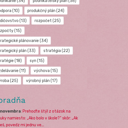
odnikanie
(34)
podnikateľský plán
(36)
odpora
(10)
produkčný plán
(24)
odičovstvo
(13)
rozpočet
(25)
ozpočty
(15)
trategické plánovanie
(34)
trategický plán
(33)
stratégia
(22)
tratégie
(18)
syn
(15)
zdelávanie
(11)
výchova
(15)
ýroba
(25)
výrobný plán
(17)
oradňa
. novembra
:
Prehoďte štýl z otázok na
uky namiesto: „Ako bolo v škole?“ skôr: „Ak
eš, povedz mi jednu ve...