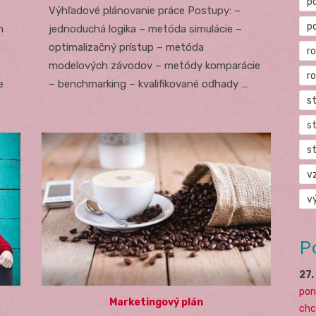
p
Výhľadové plánovanie práce Postupy: –
p
h
jednoduchá logika – metóda simulácie –
optimalizačný prístup – metóda
r
modelových závodov – metódy komparácie
r
e
– benchmarking – kvalifikované odhady …
s
s
s
v
v
P
27
pon
Marketingový plán
chc