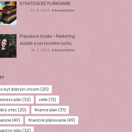
STRATEGICKÉ PLÁNOVANIE
22. 8. 2023
6 komentárov
Prípadová štúdia – Marketing
služieb a cestovného ruchu
18. 3. 2023
6 komentárov
MY
ko byť dobrým otcom
(20)
usiness plán
(32)
ciele
(13)
obrý otec
(20)
finance plan
(31)
nancie
(49)
finančné plánovanie
(49)
inančný plán
(32)