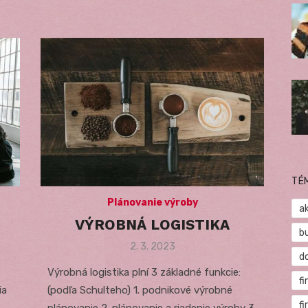
TÉ
Plánovanie výroby
a
VÝROBNÁ LOGISTIKA
b
Posted
2. 3. 2023
d
on
Výrobná logistika plní 3 základné funkcie:
fi
ia
(podľa Schulteho) 1. podnikové výrobné
f