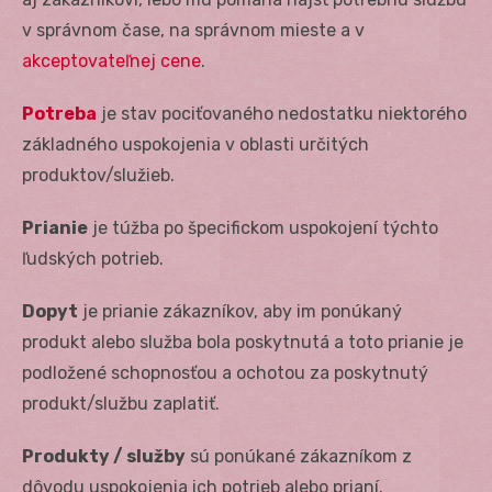
v správnom čase, na správnom mieste a v
akceptovateľnej cene
.
Potreba
je stav pociťovaného nedostatku niektorého
základného uspokojenia v oblasti určitých
produktov/služieb.
Prianie
je túžba po špecifickom uspokojení týchto
ľudských potrieb.
Dopyt
je prianie zákazníkov, aby im ponúkaný
produkt alebo služba bola poskytnutá a toto prianie je
podložené schopnosťou a ochotou za poskytnutý
produkt/službu zaplatiť.
Produkty / služby
sú ponúkané zákazníkom z
dôvodu uspokojenia ich potrieb alebo prianí.