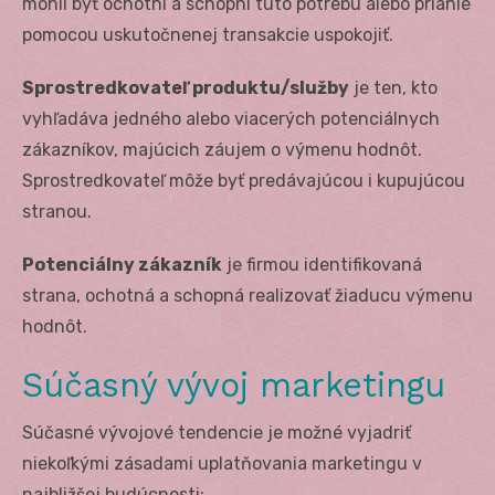
mohli byť ochotní a schopní túto potrebu alebo prianie
pomocou uskutočnenej transakcie uspokojiť.
Sprostredkovateľ produktu/služby
je ten, kto
vyhľadáva jedného alebo viacerých potenciálnych
zákazníkov, majúcich záujem o výmenu hodnôt.
Sprostredkovateľ môže byť predávajúcou i kupujúcou
stranou.
Potenciálny zákazník
je firmou identifikovaná
strana, ochotná a schopná realizovať žiaducu výmenu
hodnôt.
Súčasný vývoj marketingu
Súčasné vývojové tendencie je možné vyjadriť
niekoľkými zásadami uplatňovania marketingu v
najbližšej budúcnosti: