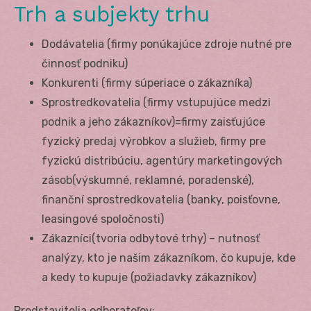
Trh a subjekty trhu
Dodávatelia (firmy ponúkajúce zdroje nutné pre
činnosť podniku)
Konkurenti (firmy súperiace o zákazníka)
Sprostredkovatelia (firmy vstupujúce medzi
podnik a jeho zákazníkov)=firmy zaisťujúce
fyzický predaj výrobkov a služieb, firmy pre
fyzickú distribúciu, agentúry marketingových
zásob(výskumné, reklamné, poradenské),
finanční sprostredkovatelia (banky, poisťovne,
leasingové spoločnosti)
Zákazníci(tvoria odbytové trhy) – nutnosť
analýzy, kto je našim zákazníkom, čo kupuje, kde
a kedy to kupuje (požiadavky zákazníkov)
Predstavitelia odberateľov: