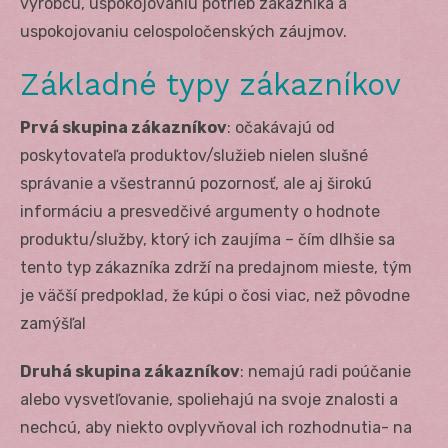
výrobcu, uspokojovaniu potrieb zákazníka a
uspokojovaniu celospoločenských záujmov.
Základné typy zákazníkov
Prvá skupina zákazníkov
: očakávajú od
poskytovateľa produktov/služieb nielen slušné
správanie a všestrannú pozornosť, ale aj širokú
informáciu a presvedčivé argumenty o hodnote
produktu/služby, ktorý ich zaujíma – čím dlhšie sa
tento typ zákazníka zdrží na predajnom mieste, tým
je väčší predpoklad, že kúpi o čosi viac, než pôvodne
zamýšľal
Druhá skupina zákazníkov
: nemajú radi poúčanie
alebo vysvetľovanie, spoliehajú na svoje znalosti a
nechcú, aby niekto ovplyvňoval ich rozhodnutia- na