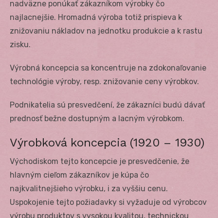
nadväzne ponúkať zákazníkom výrobky čo
najlacnejšie. Hromadná výroba totiž prispieva k
znižovaniu nákladov na jednotku produkcie a k rastu
zisku.
Výrobná koncepcia sa koncentruje na zdokonaľovanie
technológie výroby, resp. znižovanie ceny výrobkov.
Podnikatelia sú presvedčení, že zákazníci budú dávať
prednosť bežne dostupným a lacným výrobkom.
Výrobková koncepcia (1920 – 1930)
Východiskom tejto koncepcie je presvedčenie, že
hlavným cieľom zákazníkov je kúpa čo
najkvalitnejšieho výrobku, i za vyššiu cenu.
Uspokojenie tejto požiadavky si vyžaduje od výrobcov
výrobu produktov s vysokou kvalitou, technickou