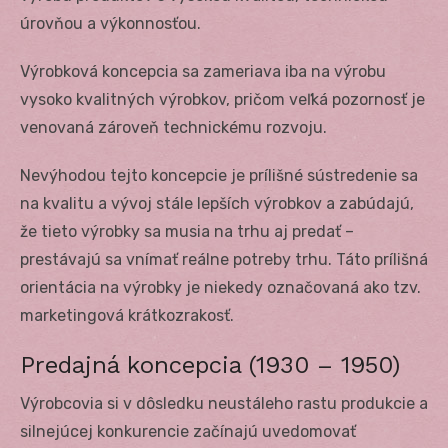
úrovňou a výkonnosťou.
Výrobková koncepcia sa zameriava iba na výrobu
vysoko kvalitných výrobkov, pričom veľká pozornosť je
venovaná zároveň technickému rozvoju.
Nevýhodou tejto koncepcie je prílišné sústredenie sa
na kvalitu a vývoj stále lepších výrobkov a zabúdajú,
že tieto výrobky sa musia na trhu aj predať –
prestávajú sa vnímať reálne potreby trhu. Táto prílišná
orientácia na výrobky je niekedy označovaná ako tzv.
marketingová krátkozrakosť.
Predajná koncepcia (1930 – 1950)
Výrobcovia si v dôsledku neustáleho rastu produkcie a
silnejúcej konkurencie začínajú uvedomovať