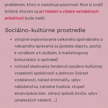
problémom, ktorý si zasluhuje pozornosť. Musí si zvoliť
kritériá, ktorými sa
pri hľadaní a výbere rentabilných
príležitostí
bude riadiť.
Sociálno-kultúrne prostredie
výrazné ovplyvňovanie celkového spotrebného a
nákupného správania sa (podoba dopytu, postoj
k výrobkom a k službám, k marketingovej
komunikácii, k spotrebe)
nutnosť sledovania tendencií sociálno-kultúrnej
vyspelosti spoločnosti a jedincov (nárast
vzdelanosti, nárast kriminality, vplyv
náboženstva, národné tradície, stupeň
emancipácie žien, zdravý spôsob života, vplyv
umeleckých celebrít, …)