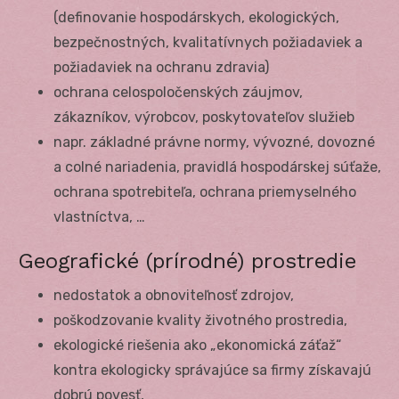
(definovanie hospodárskych, ekologických,
bezpečnostných, kvalitatívnych požiadaviek a
požiadaviek na ochranu zdravia)
ochrana celospoločenských záujmov,
zákazníkov, výrobcov, poskytovateľov služieb
napr. základné právne normy, vývozné, dovozné
a colné nariadenia, pravidlá hospodárskej súťaže,
ochrana spotrebiteľa, ochrana priemyselného
vlastníctva, …
Geografické (prírodné) prostredie
nedostatok a obnoviteľnosť zdrojov,
poškodzovanie kvality životného prostredia,
ekologické riešenia ako „ekonomická záťaž“
kontra ekologicky správajúce sa firmy získavajú
dobrú povesť,