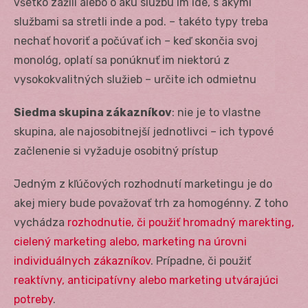
všetko zažili alebo o akú službu im ide, s akými
službami sa stretli inde a pod. – takéto typy treba
nechať hovoriť a počúvať ich – keď skončia svoj
monológ, oplatí sa ponúknuť im niektorú z
vysokokvalitných služieb – určite ich odmietnu
Siedma skupina zákazníkov
: nie je to vlastne
skupina, ale najosobitnejší jednotlivci – ich typové
začlenenie si vyžaduje osobitný prístup
Jedným z kľúčových rozhodnutí marketingu je do
akej miery bude považovať trh za homogénny. Z toho
vychádza
rozhodnutie, či použiť hromadný marekting,
cielený marketing alebo, marketing na úrovni
individuálnych zákazníkov
. Prípadne, či použiť
reaktívny, anticipatívny alebo marketing utvárajúci
potreby
.