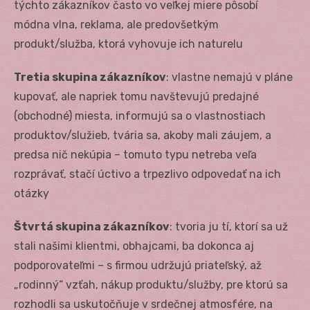
týchto zákazníkov často vo veľkej miere pôsobí
módna vlna, reklama, ale predovšetkým
produkt/služba, ktorá vyhovuje ich naturelu
Tretia skupina zákazníkov
: vlastne nemajú v pláne
kupovať, ale napriek tomu navštevujú predajné
(obchodné) miesta, informujú sa o vlastnostiach
produktov/služieb, tvária sa, akoby mali záujem, a
predsa nič nekúpia – tomuto typu netreba veľa
rozprávať, stačí úctivo a trpezlivo odpovedať na ich
otázky
Štvrtá skupina zákazníkov
: tvoria ju tí, ktorí sa už
stali našimi klientmi, obhajcami, ba dokonca aj
podporovateľmi – s firmou udržujú priateľský, až
„rodinný“ vzťah, nákup produktu/služby, pre ktorú sa
rozhodli sa uskutočňuje v srdečnej atmosfére, na