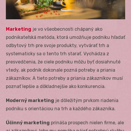
Marketing
je vo všeobecnosti chápaný ako
podnikateľská metóda, ktorá umožňuje podniku hľadať
odbytový trh pre svoje produkty, vytvárať trh a
systematicky sa o tento trh starať. Vychádza z
presvedčenia, že ciele podniku môžu byť dosiahnuté
vtedy, ak podnik dokonale pozná potreby a priania
zákazníkov. A tieto potreby a priania zákazníkov musí
poznať lepšie a dôkladnejšie ako konkurencia.
Moderný marketing
je dôležitým prvkom riadenia
podniku s orientáciou na trh a každého zákazníka.
Účinný marketing
prináša prospech nielen firme, ale
aj zákazníkovi, lebo mu pomáha nájsť potrebnú službu