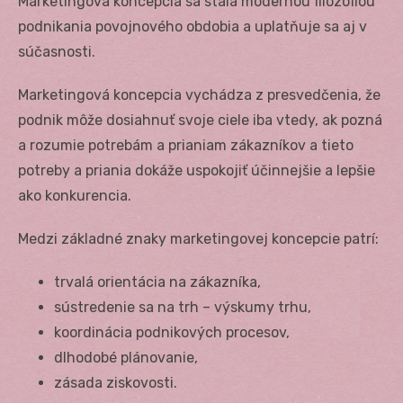
Marketingová koncepcia sa stala modernou filozofiou
podnikania povojnového obdobia a uplatňuje sa aj v
súčasnosti.
Marketingová koncepcia vychádza z presvedčenia, že
podnik môže dosiahnuť svoje ciele iba vtedy, ak pozná
a rozumie potrebám a prianiam zákazníkov a tieto
potreby a priania dokáže uspokojiť účinnejšie a lepšie
ako konkurencia.
Medzi základné znaky marketingovej koncepcie patrí:
trvalá orientácia na zákazníka,
sústredenie sa na trh – výskumy trhu,
koordinácia podnikových procesov,
dlhodobé plánovanie,
zásada ziskovosti.