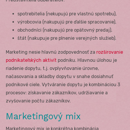
spotrebitelia (nekupujú pre vlastnú spotrebu),
výrobcovia (nakupujú pre ďalšie spracovanie),
obchodníci (nakupujú pre opätovný predaj),
štát (nakupuje pre plnenie verejných služieb).
Marketing nesie hlavnú zodpovednosť za
rozširovanie
podnikateľských aktivít
podniku. Hlavnou úlohou je
riadenie dopytu, t.j. ovplyvňovanie úrovne,
načasovania a skladby dopytu v snahe dosiahnuť
podnikové ciele. Vytváranie dopytu je kombináciou 3
procesov: získavanie zákazníkov, udržiavanie a
zvyšovanie počtu zákazníkov.
Marketingový mix
Marketingový mix je konkrétna kombinácia