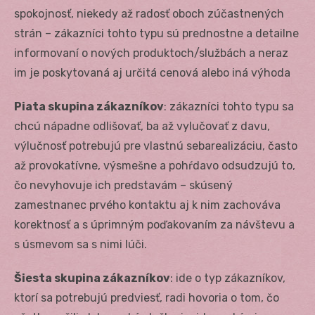
spokojnosť, niekedy až radosť oboch zúčastnených
strán – zákazníci tohto typu sú prednostne a detailne
informovaní o nových produktoch/službách a neraz
im je poskytovaná aj určitá cenová alebo iná výhoda
Piata skupina zákazníkov
: zákazníci tohto typu sa
chcú nápadne odlišovať, ba až vylučovať z davu,
výlučnosť potrebujú pre vlastnú sebarealizáciu, často
až provokatívne, výsmešne a pohŕdavo odsudzujú to,
čo nevyhovuje ich predstavám – skúsený
zamestnanec prvého kontaktu aj k nim zachováva
korektnosť a s úprimným poďakovaním za návštevu a
s úsmevom sa s nimi lúči.
Šiesta skupina zákazníkov
: ide o typ zákazníkov,
ktorí sa potrebujú predviesť, radi hovoria o tom, čo