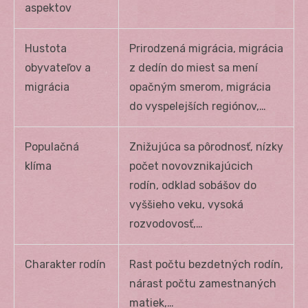
aspektov
Hustota
Prirodzená migrácia, migrácia
obyvateľov a
z dedín do miest sa mení
migrácia
opačným smerom, migrácia
do vyspelejších regiónov,…
Populačná
Znižujúca sa pôrodnosť, nízky
klíma
počet novovznikajúcich
rodín, odklad sobášov do
vyššieho veku, vysoká
rozvodovosť,…
Charakter rodín
Rast počtu bezdetných rodín,
nárast počtu zamestnaných
matiek,…