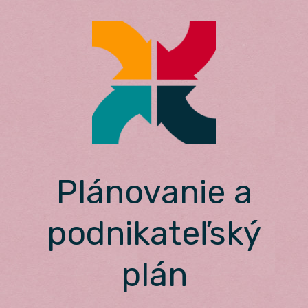
Skip
to
content
Plánovanie a
podnikateľský
plán