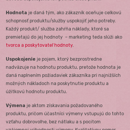
Hodnota
je daná tým, ako zákazník oceňuje celkovú
schopnosť produktu/služby uspokojiť jeho potreby.
Každý produkt/ služba zahŕňa náklady, ktoré sa
premietajú do jej hodnoty – marketing teda slúži ako
tvorca a poskytovateľ hodnoty
.
Uspokojenie
je pojem, ktorý bezprostredne
nadväzuje na hodnotu produktu, pretože hodnota je
daná naplnením požiadaviek zákazníka pri najnižších
možných nákladoch na poskytnutie produktu a
úžitkovú hodnotu produktu.
Výmena
je aktom získavania požadovaného
produktu, pričom účastníci výmeny vstupujú do tohto
vzťahu dobrovoľne, bez nátlaku a s pocitom
vzájomnej výhodnosti výmeny. Kvalitatívny pomer,